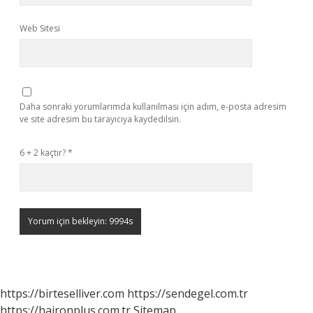
Web Sitesi
Daha sonraki yorumlarımda kullanılması için adım, e-posta adresim
ve site adresim bu tarayıcıya kaydedilsin.
6 + 2 kaçtır?
*
https://birteselliver.com
https://sendegel.com.tr
https://haironplus.com.tr
Sitemap