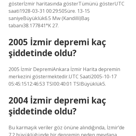
gösterİzmir haritasında gösterTümünü gösterUTC
saati1928-03-31 00:29:50Süre. 13-15
saniyeBüyüklük6.5 Mw (Kandilli)Baş
tabanı38.177841°K 27.
2005 İzmir depremi kaç
şiddetinde oldu?
2005 İzmir DepremiAnkara İzmir Harita depremin
merkezini göstermektedir.UTC Saati2005-10-17
05:45:1512:46:53 TSI00:40:01 TSIBüyüklük5.
2004 İzmir depremi kaç
şiddetinde oldu?
Bu karmaşık veriler göz önüne alındığında, İzmir’de
7.2 büyüklüğünde bir depremin neden meydana