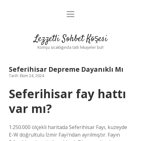
menüyü
Anasayfa
aç
Gizlilik Politikası
Lezzetli Sohbet Köşesi
Yasal Uyarı
Komşu sıcaklığında tatlı hikayeler bul!
Hakkımızda
Seferihisar Depreme Dayanıklı Mı
Tarih: Ekim 24, 2024
Seferihisar fay hattı
var mı?
1:250.000 ölçekli haritada Seferihisar Fayı, kuzeyde
E-W doğrultulu İzmir Fayı’ndan ayrılmıştır. Fayın