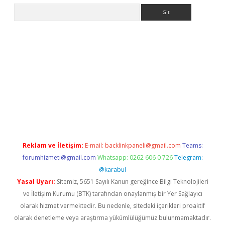
Arama
giriş adresi
betexper.xyz
m elexbet
Reklam ve İletişim:
E-mail:
backlinkpaneli@gmail.com
Teams:
forumhizmeti@gmail.com
Whatsapp: 0262 606 0 726
Telegram:
@karabul
Yasal Uyarı:
Sitemiz, 5651 Sayılı Kanun gereğince Bilgi Teknolojileri
ve İletişim Kurumu (BTK) tarafından onaylanmış bir Yer Sağlayıcı
olarak hizmet vermektedir. Bu nedenle, sitedeki içerikleri proaktif
olarak denetleme veya araştırma yükümlülüğümüz bulunmamaktadır.