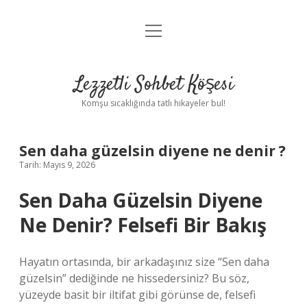
menüyü
Anasayfa
aç
Gizlilik Politikası
Lezzetli Sohbet Köşesi
Yasal Uyarı
Komşu sıcaklığında tatlı hikayeler bul!
Hakkımızda
Sen daha güzelsin diyene ne denir ?
Tarih: Mayıs 9, 2026
Sen Daha Güzelsin Diyene
Ne Denir? Felsefi Bir Bakış
Hayatın ortasında, bir arkadaşınız size “Sen daha
güzelsin” dediğinde ne hissedersiniz? Bu söz,
yüzeyde basit bir iltifat gibi görünse de, felsefi