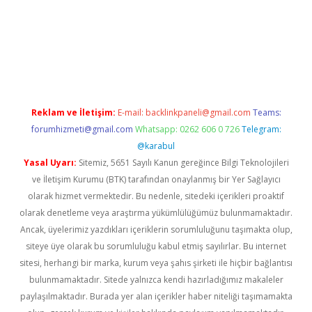
 giriş adresi
betexper.xyz
m elexbet
Reklam ve İletişim:
E-mail:
backlinkpaneli@gmail.com
Teams:
forumhizmeti@gmail.com
Whatsapp: 0262 606 0 726
Telegram:
@karabul
Yasal Uyarı:
Sitemiz, 5651 Sayılı Kanun gereğince Bilgi Teknolojileri
ve İletişim Kurumu (BTK) tarafından onaylanmış bir Yer Sağlayıcı
olarak hizmet vermektedir. Bu nedenle, sitedeki içerikleri proaktif
olarak denetleme veya araştırma yükümlülüğümüz bulunmamaktadır.
Ancak, üyelerimiz yazdıkları içeriklerin sorumluluğunu taşımakta olup,
siteye üye olarak bu sorumluluğu kabul etmiş sayılırlar. Bu internet
sitesi, herhangi bir marka, kurum veya şahıs şirketi ile hiçbir bağlantısı
bulunmamaktadır. Sitede yalnızca kendi hazırladığımız makaleler
paylaşılmaktadır. Burada yer alan içerikler haber niteliği taşımamakta