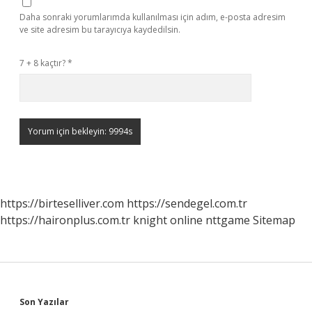
Daha sonraki yorumlarımda kullanılması için adım, e-posta adresim
ve site adresim bu tarayıcıya kaydedilsin.
7 + 8 kaçtır?
*
https://birteselliver.com
https://sendegel.com.tr
https://haironplus.com.tr
knight online
nttgame
Sitemap
Sidebar
Son Yazılar