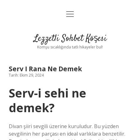
menüyü
Anasayfa
aç
Gizlilik Politikası
Lezzetli Sohbet Köşesi
Yasal Uyarı
Komşu sıcaklığında tatlı hikayeler bul!
Hakkımızda
Serv I Rana Ne Demek
Tarih: Ekim 29, 2024
Serv-i sehi ne
demek?
Divan şiiri sevgili üzerine kuruludur. Bu yüzden
sevgilinin her parçası en ideal varlıklara benzetilir.