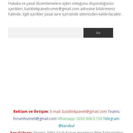
Hukuka ve yasal düzenlemelere aykırı olduğunu düşündüğünüz
içerikleri,
backlinkpanelicomtr@gmail.com
adresine bildirmeniz
halinde, ilgili içerikler yasal süre içerisinde sitemizden kaldırılacaktır.
Arama
 giriş adresi
betexper.xyz
m elexbet
Reklam ve İletişim:
E-mail:
backlinkpaneli@gmail.com
Teams:
forumhizmeti@gmail.com
Whatsapp: 0262 606 0 726
Telegram:
@karabul
Yasal Uyarı:
Sitemiz, 5651 Sayılı Kanun gereğince Bilgi Teknolojileri