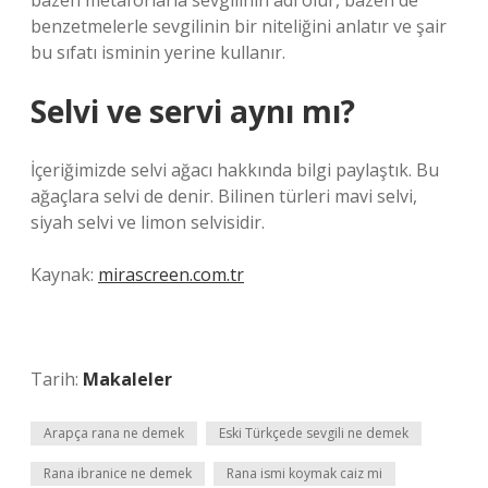
bazen metaforlarla sevgilinin adı olur, bazen de
benzetmelerle sevgilinin bir niteliğini anlatır ve şair
bu sıfatı isminin yerine kullanır.
Selvi ve servi aynı mı?
İçeriğimizde selvi ağacı hakkında bilgi paylaştık. Bu
ağaçlara selvi de denir. Bilinen türleri mavi selvi,
siyah selvi ve limon selvisidir.
Kaynak:
mirascreen.com.tr
Tarih:
Makaleler
Arapça rana ne demek
Eski Türkçede sevgili ne demek
Rana ibranice ne demek
Rana ismi koymak caiz mi