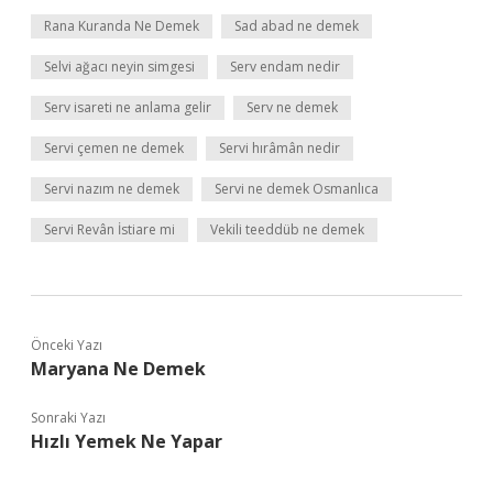
Rana Kuranda Ne Demek
Sad abad ne demek
Selvi ağacı neyin simgesi
Serv endam nedir
Serv isareti ne anlama gelir
Serv ne demek
Servi çemen ne demek
Servi hırâmân nedir
Servi nazım ne demek
Servi ne demek Osmanlıca
Servi Revân İstiare mi
Vekili teeddüb ne demek
Önceki Yazı
Maryana Ne Demek
Sonraki Yazı
Hızlı Yemek Ne Yapar