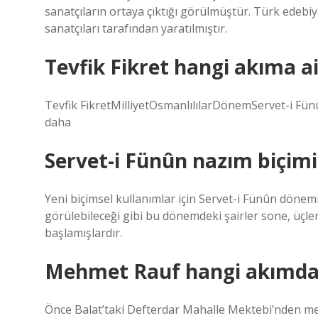
sanatçıların ortaya çıktığı görülmüştür. Türk edebi
sanatçıları tarafından yaratılmıştır.
Tevfik Fikret hangi akıma ai
Tevfik FikretMilliyetOsmanlılılarDönemServet-i Fün
daha
Servet-i Fünûn nazım biçimi
Yeni biçimsel kullanımlar için Servet-i Fünûn dönemi
görülebileceği gibi bu dönemdeki şairler sone, üçlem
başlamışlardır.
Mehmet Rauf hangi akımdan
Önce Balat’taki Defterdar Mahalle Mektebi’nden mez