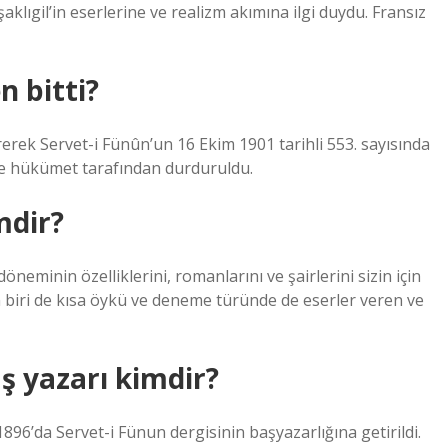
aklıgil’in eserlerine ve realizm akımına ilgi duydu. Fransız
 bitti?
rerek Servet-i Fünûn’un 16 Ekim 1901 tarihli 553. sayısında
le hükümet tarafından durduruldu.
mdir?
minin özelliklerini, romanlarını ve şairlerini sizin için
en biri de kısa öykü ve deneme türünde de eserler veren ve
ş yazarı kimdir?
1896’da Servet-i Fünun dergisinin başyazarlığına getirildi.