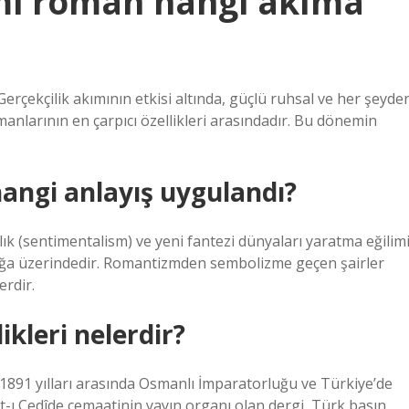
mi roman hangi akıma
Gerçekçilik akımının etkisi altında, güçlü ruhsal ve her şeyde
anlarının en çarpıcı özellikleri arasındadır. Bu dönemin
angi anlayış uygulandı?
llık (sentimentalism) ve yeni fantezi dünyaları yaratma eğilim
doğa üzerindedir. Romantizmden sembolizme geçen şairler
erdir.
ikleri nelerdir?
ât-ı Cedîde cemaatinin yayın organı olan dergi, Türk basın