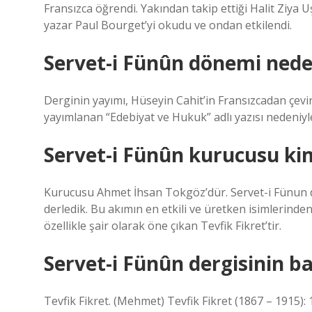
Fransızca öğrendi. Yakından takip ettiği Halit Ziya Uş
yazar Paul Bourget’yi okudu ve ondan etkilendi.
Servet-i Fünûn dönemi neden
Derginin yayımı, Hüseyin Cahit’in Fransızcadan çevi
yayımlanan “Edebiyat ve Hukuk” adlı yazısı nedeniy
Servet-i Fünûn kurucusu ki
Kurucusu Ahmet İhsan Tokgöz’dür. Servet-i Fünun döne
derledik. Bu akımın en etkili ve üretken isimlerind
özellikle şair olarak öne çıkan Tevfik Fikret’tir.
Servet-i Fünûn dergisinin ba
Tevfik Fikret. (Mehmet) Tevfik Fikret (1867 – 1915): 