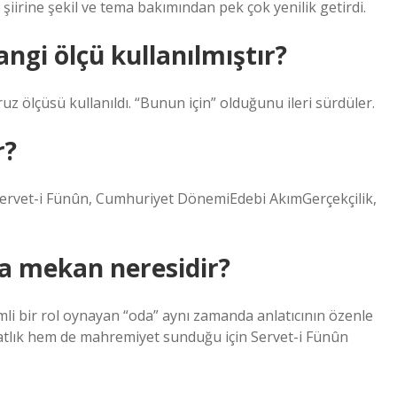
şiirine şekil ve tema bakımından pek çok yenilik getirdi.
gi ölçü kullanılmıştır?
ruz ölçüsü kullanıldı. “Bunun için” olduğunu ileri sürdüler.
r?
rvet-i Fünûn, Cumhuriyet DönemiEdebi AkımGerçekçilik,
a mekan neresidir?
i bir rol oynayan “oda” aynı zamanda anlatıcının özenle
rahatlık hem de mahremiyet sunduğu için Servet-i Fünûn