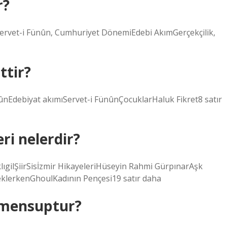
r?
rvet-i Fünûn, Cumhuriyet DönemiEdebi AkımGerçekçilik,
ttir?
ûnEdebiyat akımıServet-i FünûnÇocuklarHaluk Fikret8 satır
ri nelerdir?
klıgilŞiirSisİzmir HikayeleriHüseyin Rahmi GürpınarAşk
eklerkenGhoulKadının Pençesi19 satır daha
 mensuptur?