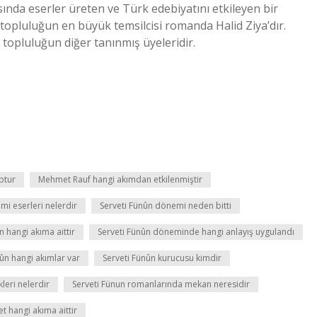
sında eserler üreten ve Türk edebiyatını etkileyen bir
bu topluluğun en büyük temsilcisi romanda Halid Ziya’dır.
opluluğun diğer tanınmış üyeleridir.
ptur
Mehmet Rauf hangi akımdan etkilenmiştir
mi eserleri nelerdir
Serveti Fünûn dönemi neden bitti
 hangi akıma aittir
Serveti Fünûn döneminde hangi anlayış uygulandı
nûn hangi akımlar var
Serveti Fünûn kurucusu kimdir
kleri nelerdir
Serveti Fünun romanlarında mekan neresidir
et hangi akıma aittir