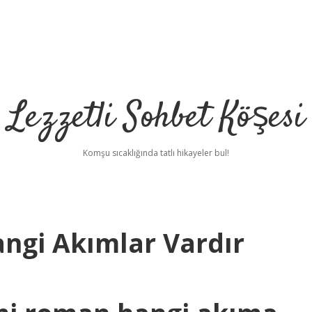
Lezzetli Sohbet Köşesi
Komşu sıcaklığında tatlı hikayeler bul!
angi Akımlar Vardır
betci