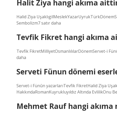
Halit Ziya hangi akıma aitti
Halid Ziya UşaklıgilMeslekYazarUyrukTürkDönemSe
Sembolizm7 satır daha
Tevfik Fikret hangi akıma ai
Tevfik FikretMilliyetOsmanlılılarDönemServet-i Fün
daha
Serveti Fünun dönemi eserle
Servet-i Fünûn yazarlarıTevfik FikretHalid Ziya Uşa
HakkındaRomanKuyrukluyıldız Altında EvlilikOnu B
Mehmet Rauf hangi akıma