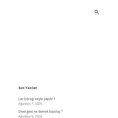
Sidebar
Son Yazılar
vdcasino güncel giriş
ilbet casino
ilbet yeni giriş
Betexper giriş
Laz böreği neyle yapılır ?
Ağustos 7, 2026
Divergent ne demek biyoloji ?
Ağustos 6, 2026