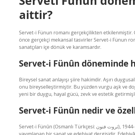
Serveti Fünun döne
aittir?
Servet-i Fünun romanı gerçekçilikten etkilenmiştir. 
önce gerçekçi mekansal tasvirler Servet-i Fünun rom
sanatçıları içe dönük ve karamsardır.
Servet-i Fünûn döneminde h
Bireysel sanat anlayışı şiire hakimdir. Aşırı duygusa
onu bireyselleştirmiştir. Bu yüzden vurgu aşk ve 
yeni bir duygu, hayal gücü, zevk ve estetik getirmişl
Servet-i Fünûn nedir ve özell
Servet-i Fünûn (Osmanlı Türkçesi: ثروت فنون), 1891-1944 yılları arasında Osmanlı İmparatorluğu ve Türkiye’de
yayımlanan bir sanat ve edebiyat dergisidir. Edebiy