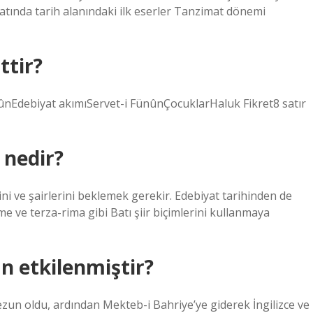
yatında tarih alanındaki ilk eserler Tanzimat dönemi
ttir?
ûnEdebiyat akımıServet-i FünûnÇocuklarHaluk Fikret8 satır
 nedir?
ni ve şairlerini beklemek gerekir. Edebiyat tarihinden de
e ve terza-rima gibi Batı şiir biçimlerini kullanmaya
 etkilenmiştir?
un oldu, ardından Mekteb-i Bahriye’ye giderek İngilizce ve