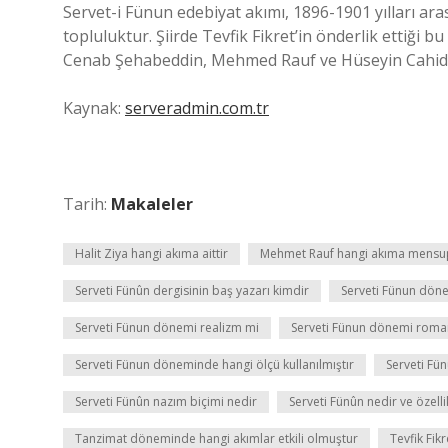
Servet-i Fünun edebiyat akımı, 1896-1901 yılları ara
topluluktur. Şiirde Tevfik Fikret’in önderlik ettiği 
Cenab Şehabeddin, Mehmed Rauf ve Hüseyin Cahid t
Kaynak:
serveradmin.com.tr
Tarih:
Makaleler
Halit Ziya hangi akıma aittir
Mehmet Rauf hangi akıma mensu
Serveti Fünûn dergisinin baş yazarı kimdir
Serveti Fünun döne
Serveti Fünun dönemi realizm mi
Serveti Fünun dönemi roman
Serveti Fünun döneminde hangi ölçü kullanılmıştır
Serveti Fü
Serveti Fünûn nazım biçimi nedir
Serveti Fünûn nedir ve özelli
Tanzimat döneminde hangi akımlar etkili olmuştur
Tevfik Fikr