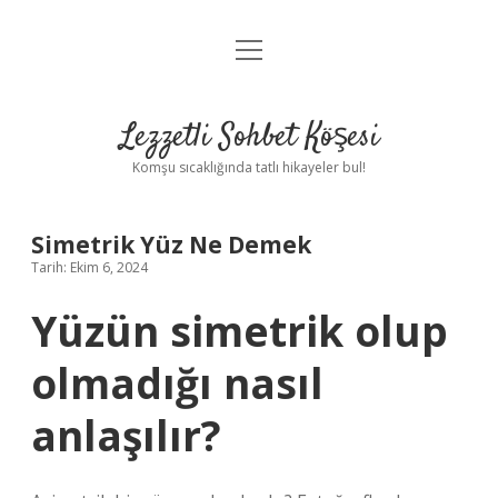
menüyü
Anasayfa
aç
Gizlilik Politikası
Lezzetli Sohbet Köşesi
Yasal Uyarı
Komşu sıcaklığında tatlı hikayeler bul!
Hakkımızda
Simetrik Yüz Ne Demek
Tarih: Ekim 6, 2024
Yüzün simetrik olup
olmadığı nasıl
anlaşılır?