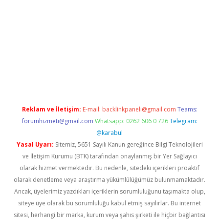
iriş adresi
betexper.xyz
m elexbet
Reklam ve İletişim:
E-mail:
backlinkpaneli@gmail.com
Teams:
forumhizmeti@gmail.com
Whatsapp: 0262 606 0 726
Telegram:
@karabul
Yasal Uyarı:
Sitemiz, 5651 Sayılı Kanun gereğince Bilgi Teknolojileri
ve İletişim Kurumu (BTK) tarafından onaylanmış bir Yer Sağlayıcı
olarak hizmet vermektedir. Bu nedenle, sitedeki içerikleri proaktif
olarak denetleme veya araştırma yükümlülüğümüz bulunmamaktadır.
Ancak, üyelerimiz yazdıkları içeriklerin sorumluluğunu taşımakta olup,
siteye üye olarak bu sorumluluğu kabul etmiş sayılırlar. Bu internet
sitesi, herhangi bir marka, kurum veya şahıs şirketi ile hiçbir bağlantısı