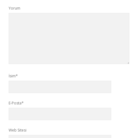
Yorum
İsim*
E-Posta*
Web Sitesi