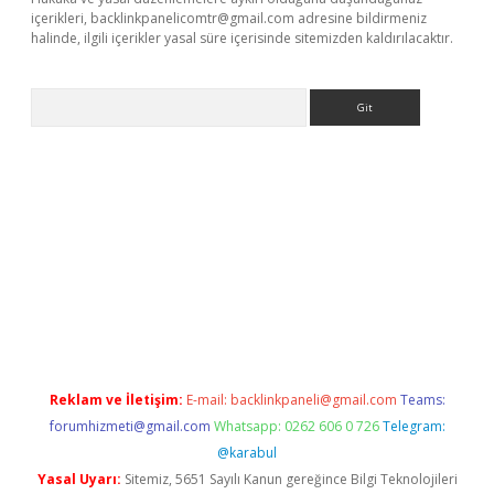
içerikleri,
backlinkpanelicomtr@gmail.com
adresine bildirmeniz
halinde, ilgili içerikler yasal süre içerisinde sitemizden kaldırılacaktır.
Arama
er giriş adresi
betexper.xyz
m elexbet
Reklam ve İletişim:
E-mail:
backlinkpaneli@gmail.com
Teams:
forumhizmeti@gmail.com
Whatsapp: 0262 606 0 726
Telegram:
@karabul
Yasal Uyarı:
Sitemiz, 5651 Sayılı Kanun gereğince Bilgi Teknolojileri