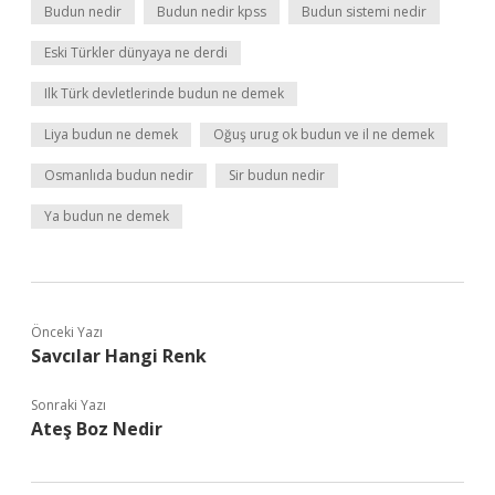
Budun nedir
Budun nedir kpss
Budun sistemi nedir
Eski Türkler dünyaya ne derdi
Ilk Türk devletlerinde budun ne demek
Liya budun ne demek
Oğuş urug ok budun ve il ne demek
Osmanlıda budun nedir
Sir budun nedir
Ya budun ne demek
Önceki Yazı
Savcılar Hangi Renk
Sonraki Yazı
Ateş Boz Nedir