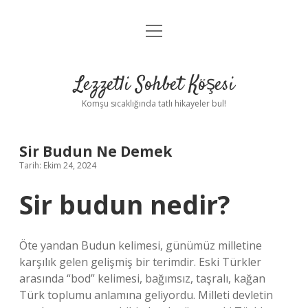
menüyü
Anasayfa
aç
Gizlilik Politikası
Lezzetli Sohbet Köşesi
Yasal Uyarı
Komşu sıcaklığında tatlı hikayeler bul!
Hakkımızda
Sir Budun Ne Demek
Tarih: Ekim 24, 2024
Sir budun nedir?
Öte yandan Budun kelimesi, günümüz milletine
karşılık gelen gelişmiş bir terimdir. Eski Türkler
arasında “bod” kelimesi, bağımsız, taşralı, kağan
Türk toplumu anlamına geliyordu. Milleti devletin