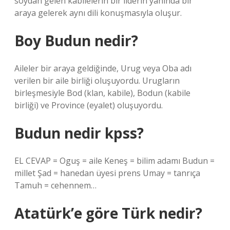
soydan gelen kabilelerin bir liderin yanında bir
araya gelerek aynı dili konuşmasıyla oluşur.
Boy Budun nedir?
Aileler bir araya geldiğinde, Urug veya Oba adı
verilen bir aile birliği oluşuyordu. Urugların
birleşmesiyle Bod (klan, kabile), Bodun (kabile
birliği) ve Province (eyalet) oluşuyordu.
Budun nedir kpss?
EL CEVAP = Oguş = aile Keneş = bilim adamı Budun =
millet Şad = hanedan üyesi prens Umay = tanrıça
Tamuh = cehennem…
Atatürk’e göre Türk nedir?