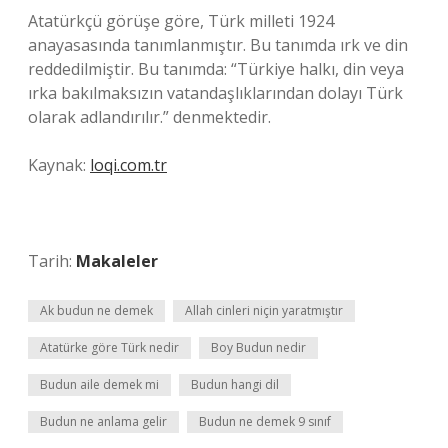
Atatürkçü görüşe göre, Türk milleti 1924
anayasasında tanımlanmıştır. Bu tanımda ırk ve din
reddedilmiştir. Bu tanımda: “Türkiye halkı, din veya
ırka bakılmaksızın vatandaşlıklarından dolayı Türk
olarak adlandırılır.” denmektedir.
Kaynak:
loqi.com.tr
Tarih:
Makaleler
Ak budun ne demek
Allah cinleri niçin yaratmıştır
Atatürke göre Türk nedir
Boy Budun nedir
Budun aile demek mi
Budun hangi dil
Budun ne anlama gelir
Budun ne demek 9 sınıf