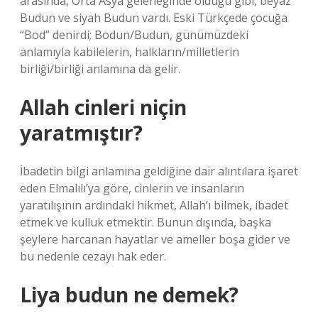
arasında, Orta Asya geleneğinde olduğu gibi, beyaz
Budun ve siyah Budun vardı. Eski Türkçede çocuğa
“Bod” denirdi; Bodun/Budun, günümüzdeki
anlamıyla kabilelerin, halkların/milletlerin
birliği/birliği anlamına da gelir.
Allah cinleri niçin
yaratmıştır?
İbadetin bilgi anlamına geldiğine dair alıntılara işaret
eden Elmalılı’ya göre, cinlerin ve insanların
yaratılışının ardındaki hikmet, Allah’ı bilmek, ibadet
etmek ve kulluk etmektir. Bunun dışında, başka
şeylere harcanan hayatlar ve ameller boşa gider ve
bu nedenle cezayı hak eder.
Liya budun ne demek?