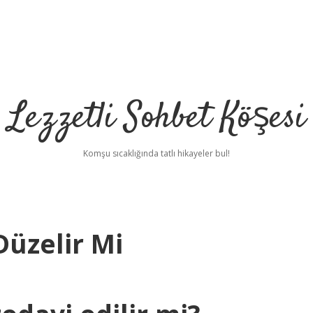
Lezzetli Sohbet Köşesi
Komşu sıcaklığında tatlı hikayeler bul!
Düzelir Mi
betci