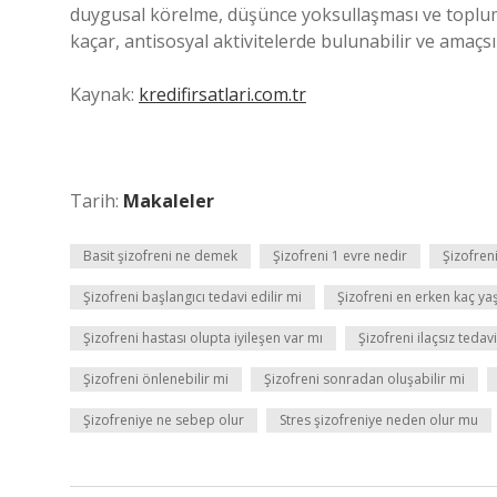
duygusal körelme, düşünce yoksullaşması ve toplum
kaçar, antisosyal aktivitelerde bulunabilir ve amaçsı
Kaynak:
kredifirsatlari.com.tr
Tarih:
Makaleler
Basit şizofreni ne demek
Şizofreni 1 evre nedir
Şizofren
Şizofreni başlangıcı tedavi edilir mi
Şizofreni en erken kaç ya
Şizofreni hastası olupta iyileşen var mı
Şizofreni ilaçsız tedavi
Şizofreni önlenebilir mi
Şizofreni sonradan oluşabilir mi
Şizofreniye ne sebep olur
Stres şizofreniye neden olur mu