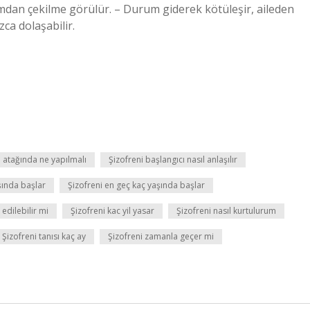
dan çekilme görülür. – Durum giderek kötüleşir, aileden
zca dolaşabilir.
i atağında ne yapılmalı
Şizofreni başlangıcı nasıl anlaşılır
şında başlar
Şizofreni en geç kaç yaşında başlar
 edilebilir mi
Şizofreni kac yil yasar
Şizofreni nasıl kurtulurum
Şizofreni tanısı kaç ay
Şizofreni zamanla geçer mi