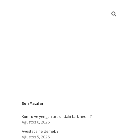
Sidebar
Son Yazılar
vdcasino güncel giriş
ilbet casino
ilbet yeni giriş
Betexper giri
Kumru ve yengen arasındaki fark nedir ?
Ağustos 6, 2026
Avestaca ne demek ?
Ağustos 5, 2026