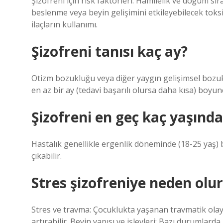
Şizofreni için risk faktörleri: Hamilelik ve doğum s
beslenme veya beyin gelişimini etkileyebilecek toksi
ilaçların kullanımı.
Şizofreni tanısı kaç ay?
Otizm bozukluğu veya diğer yaygın gelişimsel bozuk
en az bir ay (tedavi başarılı olursa daha kısa) boyun
Şizofreni en geç kaç yaşında
Hastalık genellikle ergenlik döneminde (18-25 yaş) 
çıkabilir.
Stres şizofreniye neden olu
Stres ve travma: Çocuklukta yaşanan travmatik olayla
artırabilir. Beyin yapısı ve işlevleri: Bazı durumlarda