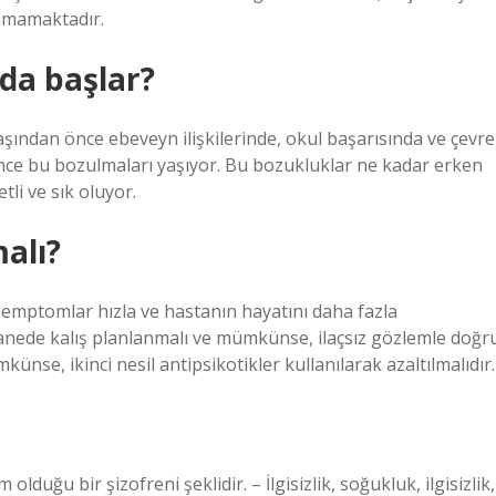
ılamamaktadır.
nda başlar?
aşından önce ebeveyn ilişkilerinde, okul başarısında ve çevre
önce bu bozulmaları yaşıyor. Bu bozukluklar ne kadar erken
tli ve sık oluyor.
alı?
k semptomlar hızla ve hastanın hayatını daha fazla
astanede kalış planlanmalı ve mümkünse, ilaçsız gözlemle doğr
ümkünse, ikinci nesil antipsikotikler kullanılarak azaltılmalıdır.
m olduğu bir şizofreni şeklidir. – İlgisizlik, soğukluk, ilgisizlik,