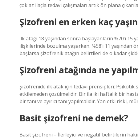
çok az ilaçla tedavi çalışmaları artık ön plana çıkar
Şizofreni en erken kaç yaşı
İlk atağı 18 yaşından sonra başlayanların %70’i 15 y
ilişkilerinde bozulma yaşarken, %58’i 11 yaşından 
başlarsa şizofrenik atağın belirtileri de o kadar şidde
Şizofreni atağında ne yapılm
Şizofrenide ilk atak için tedavi prensipleri: Psikoti
etkilemeden çözülmelidir. Bir ila iki haftalık bir h
bir tanı ve ayırıcı tanı yapılmalıdır. Yan etki riski, m
Basit şizofreni ne demek?
Basit şizofreni – İlerleyici ve negatif belirtilerin haki