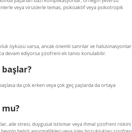
ırasında yaşanan bazı komplikasyonlar, örneğin yetersiz
nlerle veya virüslerle temas, psikoaktif veya psikotropik
luk öyküsü varsa, ancak önemli sanrılar ve halüsinasyonlar
ca devam ediyorsa şizofreni ek tanısı konulabilir.
 başlar?
başlasa da çok erken veya çok geç yaşlarda da ortaya
r mu?
r, aile stresi, duygusal istismar veya ihmal şizofreni riskini
, beynin belirli anormallikleri veya işlev bozuklukları şizofren