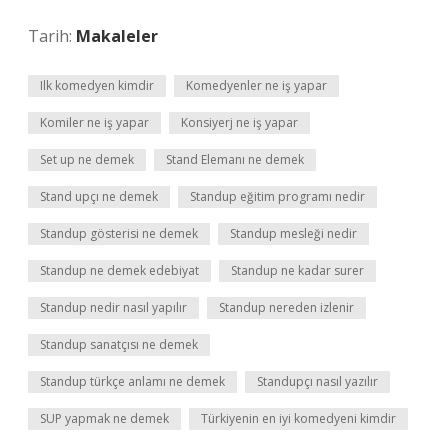
Tarih:
Makaleler
Ilk komedyen kimdir
Komedyenler ne iş yapar
Komiler ne iş yapar
Konsiyerj ne iş yapar
Set up ne demek
Stand Elemanı ne demek
Stand upçı ne demek
Standup eğitim programı nedir
Standup gösterisi ne demek
Standup mesleği nedir
Standup ne demek edebiyat
Standup ne kadar surer
Standup nedir nasıl yapılır
Standup nereden izlenir
Standup sanatçısı ne demek
Standup türkçe anlamı ne demek
Standupçı nasıl yazılır
SUP yapmak ne demek
Türkiyenin en iyi komedyeni kimdir