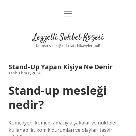
menüyü
Anasayfa
aç
Gizlilik Politikası
Lezzetli Sohbet Köşesi
Yasal Uyarı
Komşu sıcaklığında tatlı hikayeler bul!
Hakkımızda
Stand-Up Yapan Kişiye Ne Denir
Tarih: Ekim 6, 2024
Stand-up mesleği
nedir?
Komedyen, komedi amacıyla şakalar ve nükteler
kullanabilir, komik durumları ve olayları tasvir