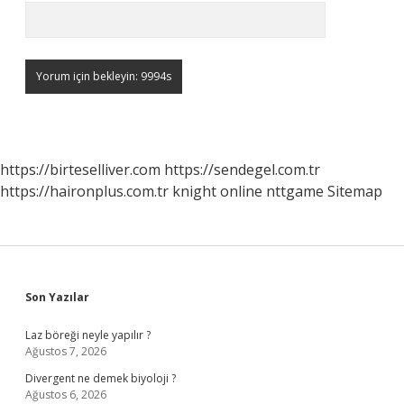
https://birteselliver.com
https://sendegel.com.tr
https://haironplus.com.tr
knight online
nttgame
Sitemap
Sidebar
Son Yazılar
Laz böreği neyle yapılır ?
Ağustos 7, 2026
Divergent ne demek biyoloji ?
Ağustos 6, 2026