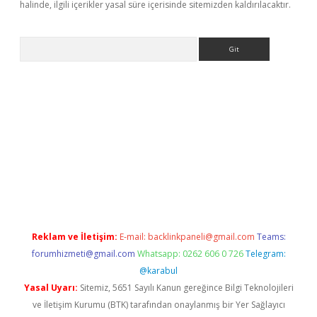
halinde, ilgili içerikler yasal süre içerisinde sitemizden kaldırılacaktır.
Arama
giriş adresi
betexper.xyz
m elexbet
Reklam ve İletişim:
E-mail:
backlinkpaneli@gmail.com
Teams:
forumhizmeti@gmail.com
Whatsapp: 0262 606 0 726
Telegram:
@karabul
Yasal Uyarı:
Sitemiz, 5651 Sayılı Kanun gereğince Bilgi Teknolojileri
ve İletişim Kurumu (BTK) tarafından onaylanmış bir Yer Sağlayıcı