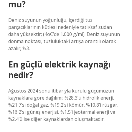
mu?
Deniz suyunun yoğunluğu, içerdiği tuz
parçacıklarının kütlesi nedeniyle tatlı/saf sudan
daha yüksektir; (4oC’de 1.000 g/ml). Deniz suyunun
donma noktası, tuzluluktaki artışa orantılı olarak
azalır; %3.
En güçlü elektrik kaynağı
nedir?
Ağustos 2024 sonu itibarıyla kurulu güçümüzün
kaynaklara göre dağılımı; %28,3’ü hidrolik enerji,
%21,7’si doğal gaz, %19,2’si kömür, %10,8’i rüzgar,
%16,2’si güneş enerjisi, %1,5’i jeotermal enerji ve
%2,4’ü ise diğer kaynaklardan oluşmaktadır.