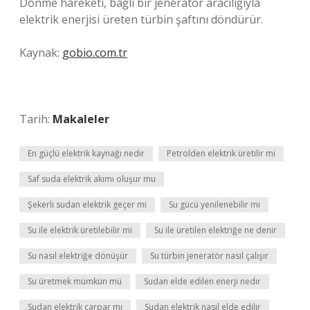
Dönme hareketi, bağlı bir jeneratör aracılığıyla
elektrik enerjisi üreten türbin şaftını döndürür.
Kaynak:
gobio.com.tr
Tarih:
Makaleler
En güçlü elektrik kaynağı nedir
Petrolden elektrik üretilir mi
Saf suda elektrik akımı oluşur mu
Şekerli sudan elektrik geçer mi
Su gücü yenilenebilir mi
Su ile elektrik üretilebilir mi
Su ile üretilen elektriğe ne denir
Su nasıl elektriğe dönüşür
Su türbin jeneratör nasıl çalışır
Su üretmek mümkün mü
Sudan elde edilen enerji nedir
Sudan elektrik çarpar mı
Sudan elektrik nasıl elde edilir