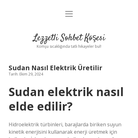
menüyü
Anasayfa
aç
Gizlilik Politikası
Lezzetli Sohbet Köşesi
Yasal Uyarı
Komşu sıcaklığında tatlı hikayeler bul!
Hakkımızda
Sudan Nasıl Elektrik Üretilir
Tarih: Ekim 29, 2024
Sudan elektrik nasıl
elde edilir?
Hidroelektrik türbinleri, barajlarda biriken suyun
kinetik enerjisini kullanarak enerji üretmek için