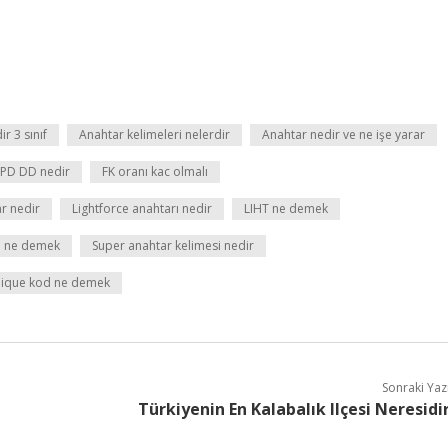
r 3 sınıf
Anahtar kelimeleri nelerdir
Anahtar nedir ve ne işe yarar
 PD DD nedir
FK oranı kac olmalı
ar nedir
Lightforce anahtarı nedir
LIHT ne demek
i ne demek
Super anahtar kelimesi nedir
ique kod ne demek
Sonraki Yaz
Türkiyenin En Kalabalık Ilçesi Neresidi