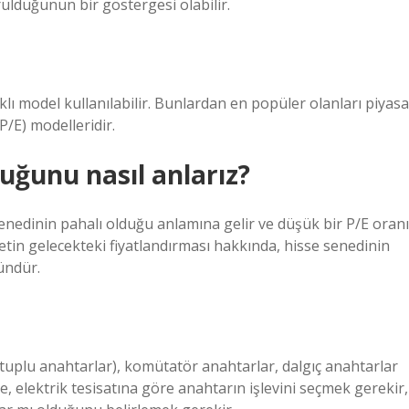
rüldüğünün bir göstergesi olabilir.
lı model kullanılabilir. Bunlardan en popüler olanları piyasa
P/E) modelleridir.
uğunu nasıl anlarız?
senedinin pahalı olduğu anlamına gelir ve düşük bir P/E oranı
etin gelecekteki fiyatlandırması hakkında, hisse senedinin
ündür.
utuplu anahtarlar), komütatör anahtarlar, dalgıç anahtarlar
 elektrik tesisatına göre anahtarın işlevini seçmek gerekir,