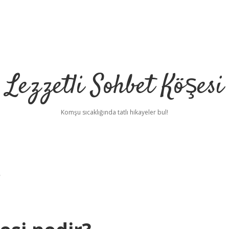
Lezzetli Sohbet Köşesi
Komşu sıcaklığında tatlı hikayeler bul!
r