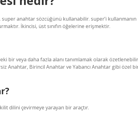
esi nedir?
de, super anahtar sözcüğünü kullanabilir. super’i kullanmanın
turmaktır. İkincisi, üst sınıfın öğelerine erişmektir.
ndeki bir veya daha fazla alanı tanımlamak olarak özetlenebilir
rsiz Anahtar, Birincil Anahtar ve Yabancı Anahtar gibi özel bi
ar?
lit dilini çevirmeye yarayan bir araçtır.