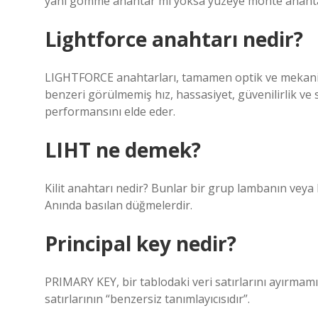
yani gömme anahtar mı yoksa yüzeye monte anahta
Lightforce anahtarı nedir?
LIGHTFORCE anahtarları, tamamen optik ve mekanik an
benzeri görülmemiş hız, hassasiyet, güvenilirlik v
performansını elde eder.
LIHT ne demek?
Kilit anahtarı nedir? Bunlar bir grup lambanın veya 
Anında basılan düğmelerdir.
Principal key nedir?
PRIMARY KEY, bir tablodaki veri satırlarını ayırmamız
satırlarının “benzersiz tanımlayıcısıdır”.