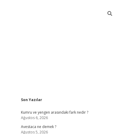
Sidebar
Son Yazılar
betci
vdcasino güncel giriş
i
Kumru ve yengen arasındaki fark nedir ?
Ağustos 6, 2026
Avestaca ne demek ?
Ağustos 5, 2026