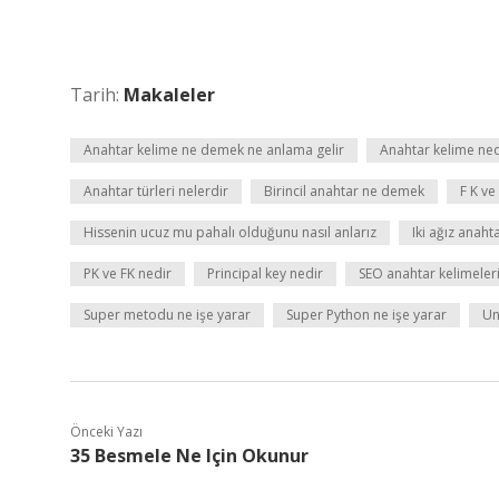
Tarih:
Makaleler
Anahtar kelime ne demek ne anlama gelir
Anahtar kelime nedi
Anahtar türleri nelerdir
Birincil anahtar ne demek
F K ve
Hissenin ucuz mu pahalı olduğunu nasıl anlarız
Iki ağız anaht
PK ve FK nedir
Principal key nedir
SEO anahtar kelimeler
Super metodu ne işe yarar
Super Python ne işe yarar
Un
Önceki Yazı
35 Besmele Ne Için Okunur