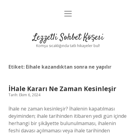
menüyü
Anasayfa
aç
Gizlilik Politikası
Lezzetli Sohbet Köşesi
Yasal Uyarı
Komşu sıcaklığında tatlı hikayeler bul!
Hakkımızda
Etiket:
Eihale kazandıktan sonra ne yapılır
İHale Kararı Ne Zaman Kesinleşir
Tarih: Ekim 6, 2024
İhale ne zaman kesinleşir? İhalenin kapatılması
deyiminden; ihale tarihinden itibaren yedi gün içinde
herhangi bir şikâyette bulunulmaması, ihalenin
feshi davası açılmaması veya ihale tarihinden