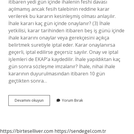
itibaren yedi gün içinde ihalenin feshi davası
açılmamış ancak fesih talebinin reddine karar
verilerek bu kararın kesinleşmiş olması anlaşılır.
İhale kararı kaç gün içinde onaylanır? (3) İhale
yetkilisi, karar tarihinden itibaren beş iş günü içinde
ihale kararını onaylar veya gerekçesini açıkça
belirtmek suretiyle iptal eder. Karar onaylanırsa
geçerli, iptal edilirse geçersiz sayılır. Onay ve iptal
işlemleri de EKAP’a kaydedilir. İhale yapıldıktan kaç
gün sonra sözleşme imzalanır? İhale, nihai ihale
kararının duyurulmasından itibaren 10 gün
geçtikten sonra…
İHale
Devamını okuyun
Yorum Bırak
Kararı
Ne
Zaman
Kesinleşir
https://birteselliver.com
https://sendegel.com.tr