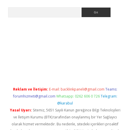
Arama
riş
Betexper giriş adresi
betexper.xyz
m elexbet
Reklam ve İletişim:
E-mail:
backlinkpaneli@gmail.com
Teams:
forumhizmeti@gmail.com
Whatsapp: 0262 606 0 726
Telegram:
@karabul
Yasal Uyarı:
Sitemiz, 5651 Sayılı Kanun gereğince Bilgi Teknolojileri
ve İletişim Kurumu (BTK) tarafından onaylanmış bir Yer Sağlayıcı
olarak hizmet vermektedir. Bu nedenle, sitedeki içerikleri proaktif