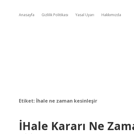
Anasayfa
Gizlilik Politikası
Yasal Uyarı
Hakkımızda
Etiket:
İhale ne zaman kesinleşir
İHale Kararı Ne Zam