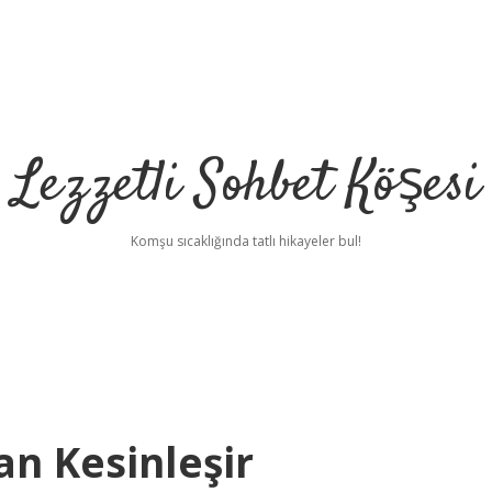
Lezzetli Sohbet Köşesi
Komşu sıcaklığında tatlı hikayeler bul!
an Kesinleşir