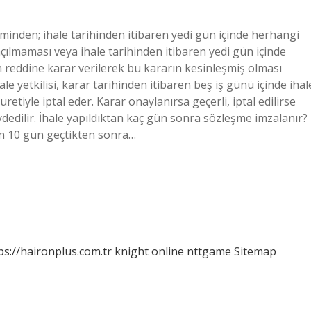
iminden; ihale tarihinden itibaren yedi gün içinde herhangi
çılmaması veya ihale tarihinden itibaren yedi gün içinde
n reddine karar verilerek bu kararın kesinleşmiş olması
hale yetkilisi, karar tarihinden itibaren beş iş günü içinde ihal
etiyle iptal eder. Karar onaylanırsa geçerli, iptal edilirse
aydedilir. İhale yapıldıktan kaç gün sonra sözleşme imzalanır?
en 10 gün geçtikten sonra…
ps://haironplus.com.tr
knight online
nttgame
Sitemap