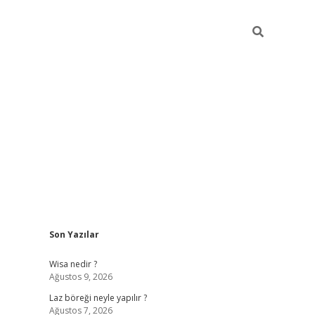
Sidebar
Son Yazılar
betci
vdcasino güncel giriş
ilbet casino
ilbet yeni giriş
Betexp
Wisa nedir ?
Ağustos 9, 2026
Laz böreği neyle yapılır ?
Ağustos 7, 2026