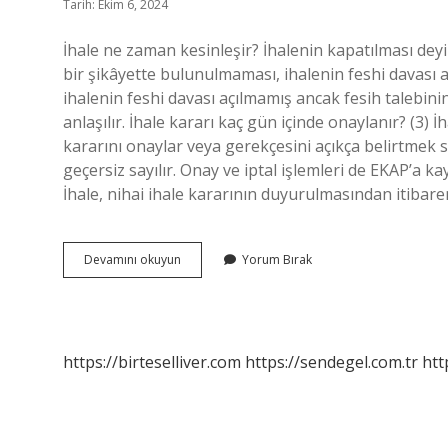
Tarih: Ekim 6, 2024
İhale ne zaman kesinleşir? İhalenin kapatılması dey
bir şikâyette bulunulmaması, ihalenin feshi davası a
ihalenin feshi davası açılmamış ancak fesih talebini
anlaşılır. İhale kararı kaç gün içinde onaylanır? (3) İ
kararını onaylar veya gerekçesini açıkça belirtmek sur
geçersiz sayılır. Onay ve iptal işlemleri de EKAP’a k
İhale, nihai ihale kararının duyurulmasından itibar
İHale
Devamını okuyun
Yorum Bırak
Kararı
Ne
Zaman
Kesinleşir
https://birteselliver.com
https://sendegel.com.tr
htt