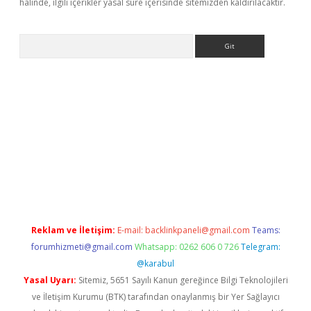
halinde, ilgili içerikler yasal süre içerisinde sitemizden kaldırılacaktır.
Arama
riş
Betexper giriş adresi
betexper.xyz
m elexbet
Reklam ve İletişim:
E-mail:
backlinkpaneli@gmail.com
Teams:
forumhizmeti@gmail.com
Whatsapp: 0262 606 0 726
Telegram:
@karabul
Yasal Uyarı:
Sitemiz, 5651 Sayılı Kanun gereğince Bilgi Teknolojileri
ve İletişim Kurumu (BTK) tarafından onaylanmış bir Yer Sağlayıcı