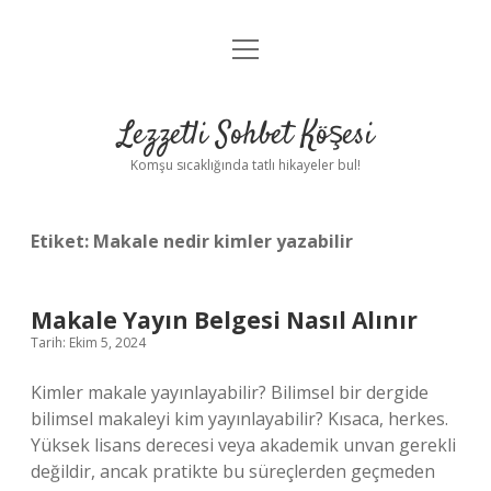
menüyü
Anasayfa
aç
Gizlilik Politikası
Lezzetli Sohbet Köşesi
Yasal Uyarı
Komşu sıcaklığında tatlı hikayeler bul!
Hakkımızda
Etiket:
Makale nedir kimler yazabilir
Makale Yayın Belgesi Nasıl Alınır
Tarih: Ekim 5, 2024
Kimler makale yayınlayabilir? Bilimsel bir dergide
bilimsel makaleyi kim yayınlayabilir? Kısaca, herkes.
Yüksek lisans derecesi veya akademik unvan gerekli
değildir, ancak pratikte bu süreçlerden geçmeden