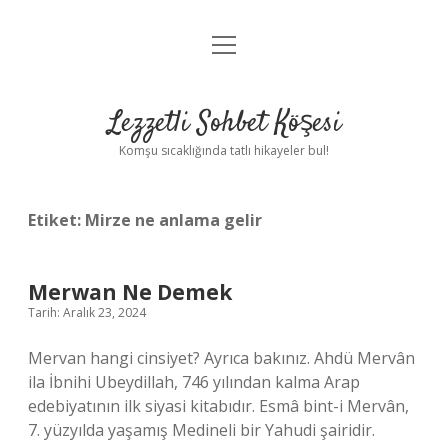
menüyü
Anasayfa
aç
Gizlilik Politikası
Lezzetli Sohbet Köşesi
Yasal Uyarı
Komşu sıcaklığında tatlı hikayeler bul!
Hakkımızda
Etiket:
Mirze ne anlama gelir
Merwan Ne Demek
Tarih: Aralık 23, 2024
Mervan hangi cinsiyet? Ayrıca bakınız. Ahdü Mervân
ila İbnihi Ubeydillah, 746 yılından kalma Arap
edebiyatının ilk siyasi kitabıdır. Esmâ bint-i Mervân,
7. yüzyılda yaşamış Medineli bir Yahudi şairidir.