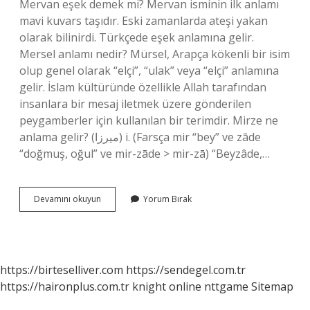
Mervan eşek demek mi? Mervan isminin ilk anlamı
mavi kuvars taşıdır. Eski zamanlarda ateşi yakan
olarak bilinirdi. Türkçede eşek anlamına gelir.
Mersel anlamı nedir? Mürsel, Arapça kökenli bir isim
olup genel olarak “elçi”, “ulak” veya “elçi” anlamına
gelir. İslam kültüründe özellikle Allah tarafından
insanlara bir mesaj iletmek üzere gönderilen
peygamberler için kullanılan bir terimdir. Mirze ne
anlama gelir? (ﻣﻴﺮﺯﺍ) i. (Farsça mіr “bey” ve zāde
“doğmuş, oğul” ve mіr-zāde > mіr-zā) “Beyzâde,…
Merwan
Devamını okuyun
Yorum Bırak
Ne
Demek
https://birteselliver.com
https://sendegel.com.tr
https://haironplus.com.tr
knight online
nttgame
Sitemap