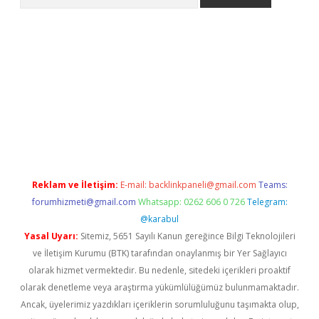
yeni giriş
Betexper giriş adresi
betexper.xyz
m elexbet
Reklam ve İletişim:
E-mail:
backlinkpaneli@gmail.com
Teams:
forumhizmeti@gmail.com
Whatsapp: 0262 606 0 726
Telegram:
@karabul
Yasal Uyarı:
Sitemiz, 5651 Sayılı Kanun gereğince Bilgi Teknolojileri
ve İletişim Kurumu (BTK) tarafından onaylanmış bir Yer Sağlayıcı
olarak hizmet vermektedir. Bu nedenle, sitedeki içerikleri proaktif
olarak denetleme veya araştırma yükümlülüğümüz bulunmamaktadır.
Ancak, üyelerimiz yazdıkları içeriklerin sorumluluğunu taşımakta olup,