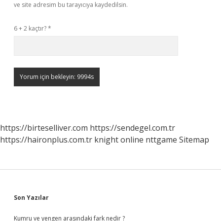
ve site adresim bu tarayıcıya kaydedilsin.
6 + 2 kaçtır?
*
https://birteselliver.com
https://sendegel.com.tr
https://haironplus.com.tr
knight online
nttgame
Sitemap
Sidebar
Son Yazılar
Kumru ve yengen arasındaki fark nedir ?