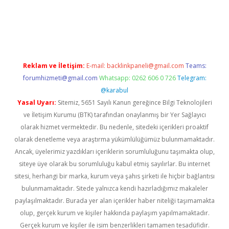
riş adresi
betexper.xyz
m elexbet
Reklam ve İletişim:
E-mail:
backlinkpaneli@gmail.com
Teams:
forumhizmeti@gmail.com
Whatsapp: 0262 606 0 726
Telegram:
@karabul
Yasal Uyarı:
Sitemiz, 5651 Sayılı Kanun gereğince Bilgi Teknolojileri
ve İletişim Kurumu (BTK) tarafından onaylanmış bir Yer Sağlayıcı
olarak hizmet vermektedir. Bu nedenle, sitedeki içerikleri proaktif
olarak denetleme veya araştırma yükümlülüğümüz bulunmamaktadır.
Ancak, üyelerimiz yazdıkları içeriklerin sorumluluğunu taşımakta olup,
siteye üye olarak bu sorumluluğu kabul etmiş sayılırlar. Bu internet
sitesi, herhangi bir marka, kurum veya şahıs şirketi ile hiçbir bağlantısı
bulunmamaktadır. Sitede yalnızca kendi hazırladığımız makaleler
paylaşılmaktadır. Burada yer alan içerikler haber niteliği taşımamakta
olup, gerçek kurum ve kişiler hakkında paylaşım yapılmamaktadır.
Gerçek kurum ve kişiler ile isim benzerlikleri tamamen tesadüfidir.