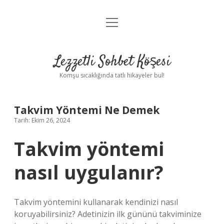
menüyü
Anasayfa
aç
Gizlilik Politikası
Lezzetli Sohbet Köşesi
Yasal Uyarı
Komşu sıcaklığında tatlı hikayeler bul!
Hakkımızda
Takvim Yöntemi Ne Demek
Tarih: Ekim 26, 2024
Takvim yöntemi
nasıl uygulanır?
Takvim yöntemini kullanarak kendinizi nasıl
koruyabilirsiniz? Adetinizin ilk gününü takviminize