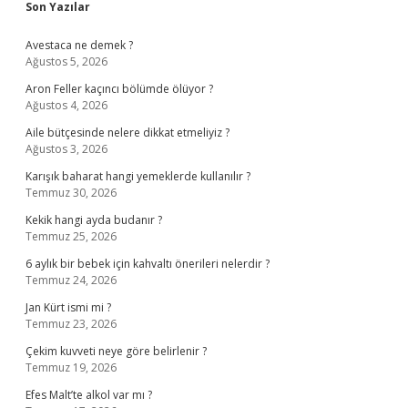
Sidebar
Son Yazılar
Avestaca ne demek ?
Ağustos 5, 2026
Aron Feller kaçıncı bölümde ölüyor ?
Ağustos 4, 2026
Aile bütçesinde nelere dikkat etmeliyiz ?
Ağustos 3, 2026
Karışık baharat hangi yemeklerde kullanılır ?
Temmuz 30, 2026
Kekik hangi ayda budanır ?
Temmuz 25, 2026
6 aylık bir bebek için kahvaltı önerileri nelerdir ?
Temmuz 24, 2026
Jan Kürt ismi mi ?
Temmuz 23, 2026
Çekim kuvveti neye göre belirlenir ?
Temmuz 19, 2026
Efes Malt’te alkol var mı ?