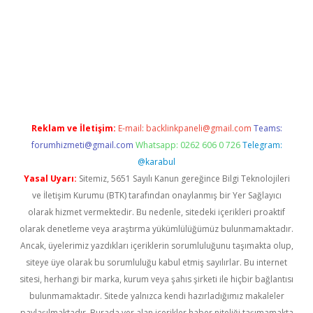
r giriş adresi
betexper.xyz
m elexbet
Reklam ve İletişim:
E-mail:
backlinkpaneli@gmail.com
Teams:
forumhizmeti@gmail.com
Whatsapp: 0262 606 0 726
Telegram:
@karabul
Yasal Uyarı:
Sitemiz, 5651 Sayılı Kanun gereğince Bilgi Teknolojileri
ve İletişim Kurumu (BTK) tarafından onaylanmış bir Yer Sağlayıcı
olarak hizmet vermektedir. Bu nedenle, sitedeki içerikleri proaktif
olarak denetleme veya araştırma yükümlülüğümüz bulunmamaktadır.
Ancak, üyelerimiz yazdıkları içeriklerin sorumluluğunu taşımakta olup,
siteye üye olarak bu sorumluluğu kabul etmiş sayılırlar. Bu internet
sitesi, herhangi bir marka, kurum veya şahıs şirketi ile hiçbir bağlantısı
bulunmamaktadır. Sitede yalnızca kendi hazırladığımız makaleler
paylaşılmaktadır. Burada yer alan içerikler haber niteliği taşımamakta