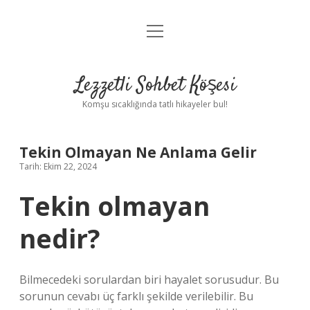
menüyü
Anasayfa
aç
Gizlilik Politikası
Lezzetli Sohbet Köşesi
Yasal Uyarı
Komşu sıcaklığında tatlı hikayeler bul!
Hakkımızda
Tekin Olmayan Ne Anlama Gelir
Tarih: Ekim 22, 2024
Tekin olmayan
nedir?
Bilmecedeki sorulardan biri hayalet sorusudur. Bu
sorunun cevabı üç farklı şekilde verilebilir. Bu