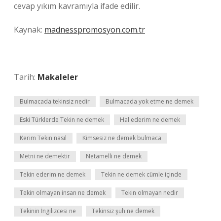
cevap yıkım kavramıyla ifade edilir.
Kaynak:
madnesspromosyon.com.tr
Tarih:
Makaleler
Bulmacada tekinsiz nedir
Bulmacada yok etme ne demek
Eski Türklerde Tekin ne demek
Hal ederim ne demek
Kerim Tekin nasıl
Kimsesiz ne demek bulmaca
Metni ne demektir
Netamelli ne demek
Tekin ederim ne demek
Tekin ne demek cümle içinde
Tekin olmayan insan ne demek
Tekin olmayan nedir
Tekinin İngilizcesi ne
Tekinsiz şuh ne demek