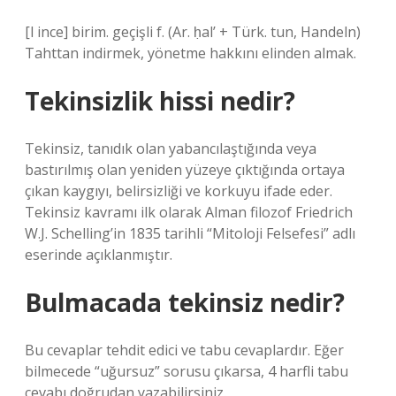
[l ince] birim. geçişli f. (Ar. ḥal’ + Türk. tun, Handeln)
Tahttan indirmek, yönetme hakkını elinden almak.
Tekinsizlik hissi nedir?
Tekinsiz, tanıdık olan yabancılaştığında veya
bastırılmış olan yeniden yüzeye çıktığında ortaya
çıkan kaygıyı, belirsizliği ve korkuyu ifade eder.
Tekinsiz kavramı ilk olarak Alman filozof Friedrich
W.J. Schelling’in 1835 tarihli “Mitoloji Felsefesi” adlı
eserinde açıklanmıştır.
Bulmacada tekinsiz nedir?
Bu cevaplar tehdit edici ve tabu cevaplardır. Eğer
bilmecede “uğursuz” sorusu çıkarsa, 4 harfli tabu
cevabı doğrudan yazabilirsiniz.