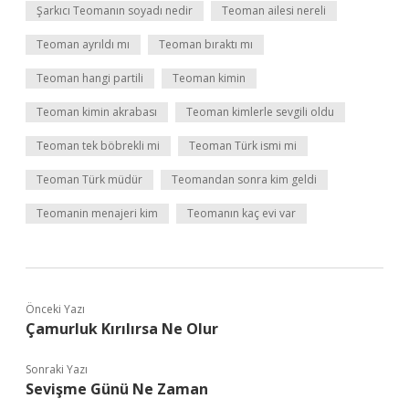
Şarkıcı Teomanın soyadı nedir
Teoman ailesi nereli
Teoman ayrıldı mı
Teoman bıraktı mı
Teoman hangi partili
Teoman kimin
Teoman kimin akrabası
Teoman kimlerle sevgili oldu
Teoman tek böbrekli mi
Teoman Türk ismi mi
Teoman Türk müdür
Teomandan sonra kim geldi
Teomanin menajeri kim
Teomanın kaç evi var
Önceki Yazı
Çamurluk Kırılırsa Ne Olur
Sonraki Yazı
Sevişme Günü Ne Zaman