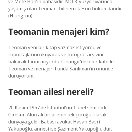
ve Mete Han’ın babasıdır. MÖ 3. yüzyıl civarında
yaşamış olan Teoman, bilinen ilk Hun hükümdarıdır
(Hiung-nu).
Teomanin menajeri kim?
Teoman yeni bir kitap yazmak istiyordu ve
röportajlarını okuyacak ve fotoğraf arşivine
bakacak birini arıyordu. Cihangir’deki bir kafede
Teoman ve menajeri Funda Sanlıman’ın önünde
duruyorum.
Teoman ailesi nereli?
20 Kasım 1967’de İstanbul’un Tünel semtinde
Giresun Alucralı bir ailenin tek çocuğu olarak
dünyaya geldi. Babası avukat Hasan Basri
Yakupoğlu, annesi ise Şaziment Yakupoğlu’dur.