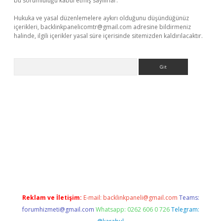
bu sorumluluğu kabul etmiş sayılırlar.
Hukuka ve yasal düzenlemelere aykırı olduğunu düşündüğünüz
içerikleri,
backlinkpanelicomtr@gmail.com
adresine bildirmeniz
halinde, ilgili içerikler yasal süre içerisinde sitemizden kaldırılacaktır.
Arama
r giriş adresi
betexper.xyz
m elexbet
Reklam ve İletişim:
E-mail:
backlinkpaneli@gmail.com
Teams:
forumhizmeti@gmail.com
Whatsapp: 0262 606 0 726
Telegram: