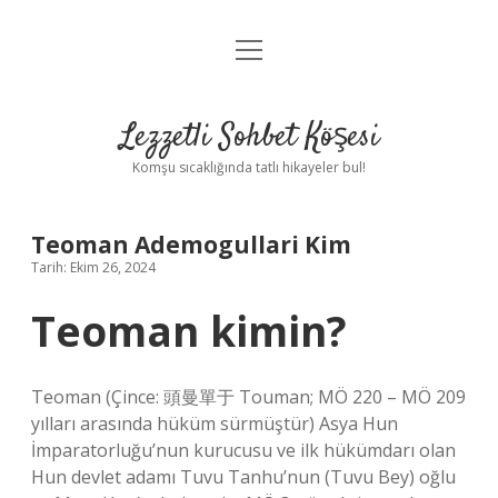
menüyü
Anasayfa
aç
Gizlilik Politikası
Lezzetli Sohbet Köşesi
Yasal Uyarı
Komşu sıcaklığında tatlı hikayeler bul!
Hakkımızda
Teoman Ademogullari Kim
Tarih: Ekim 26, 2024
Teoman kimin?
Teoman (Çince: 頭曼單于 Touman; MÖ 220 – MÖ 209
yılları arasında hüküm sürmüştür) Asya Hun
İmparatorluğu’nun kurucusu ve ilk hükümdarı olan
Hun devlet adamı Tuvu Tanhu’nun (Tuvu Bey) oğlu