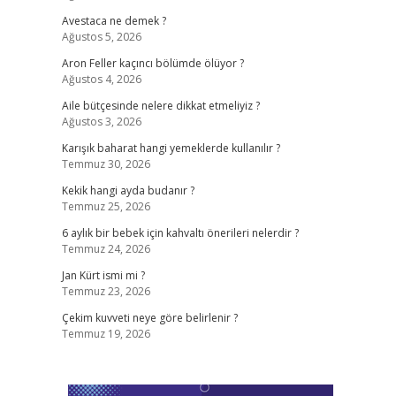
Avestaca ne demek ?
Ağustos 5, 2026
Aron Feller kaçıncı bölümde ölüyor ?
Ağustos 4, 2026
Aile bütçesinde nelere dikkat etmeliyiz ?
Ağustos 3, 2026
Karışık baharat hangi yemeklerde kullanılır ?
Temmuz 30, 2026
Kekik hangi ayda budanır ?
Temmuz 25, 2026
6 aylık bir bebek için kahvaltı önerileri nelerdir ?
Temmuz 24, 2026
Jan Kürt ismi mi ?
Temmuz 23, 2026
Çekim kuvveti neye göre belirlenir ?
Temmuz 19, 2026