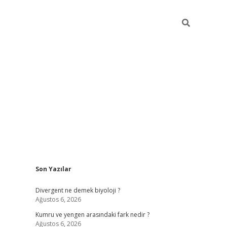
Sidebar
Son Yazılar
vdcasino güncel giriş
ilbet casino
ilbet yeni giriş
Betexper giri
Divergent ne demek biyoloji ?
Ağustos 6, 2026
Kumru ve yengen arasındaki fark nedir ?
Ağustos 6, 2026