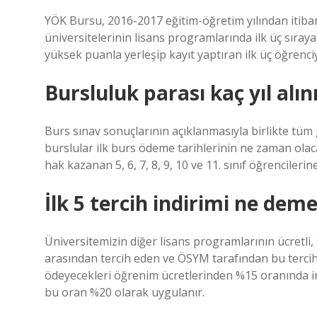
YÖK Bursu, 2016-2017 eğitim-öğretim yılından itiba
üniversitelerinin lisans programlarında ilk üç sıraya
yüksek puanla yerleşip kayıt yaptıran ilk üç öğrenciy
Bursluluk parası kaç yıl alın
Burs sınav sonuçlarının açıklanmasıyla birlikte tü
burslular ilk burs ödeme tarihlerinin ne zaman olac
hak kazanan 5, 6, 7, 8, 9, 10 ve 11. sınıf öğrencileri
İlk 5 tercih indirimi ne dem
Üniversitemizin diğer lisans programlarının ücretli, 
arasından tercih eden ve ÖSYM tarafından bu tercihl
ödeyecekleri öğrenim ücretlerinden %15 oranında ind
bu oran %20 olarak uygulanır.