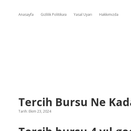
Anasayfa
Gizlilik Politikası
Yasal Uyarı
Hakkımızda
Tercih Bursu Ne Kad
Tarih: Ekim 23, 2024