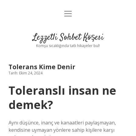
menüyü
Anasayfa
aç
Gizlilik Politikası
Lezzetli Sohbet Köşesi
Yasal Uyarı
Komşu sıcaklığında tatlı hikayeler bul!
Hakkımızda
Tolerans Kime Denir
Tarih: Ekim 24, 2024
Toleranslı insan ne
demek?
Aynı düşünce, inanç ve kanaatleri paylaşmayan,
kendisine uymayan yönlere sahip kişilere karşı