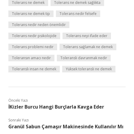
Tolerans ne demek
Tolerans ne demek sağlıkta
Tolerans ne demek tip
Tolerans nedir felsefe
Tolerans nedir neden önemlidir
Tolerans nedir psikolojide
Tolerans neyi ifade eder
Tolerans problemi nedir
Tolerans sağlamak ne demek
Toleransın amacı nedir
Toleranslı davranmak nedir
Toleranslı insan ne demek
Yüksek toleranslı ne demek
Önceki Yazı
İKizler Burcu Hangi Burçlarla Kavga Eder
Sonraki Yazı
Granül Sabun Çamaşır Makinesinde Kullanılır Mı