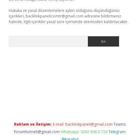
Hukuka ve yasal düzenlemelere aykırı olduğunu düşündüğünüz
içerikleri,
backlinkpanelicomtr@gmail.com
adresine bildirmeniz
halinde, ilgili içerikler yasal süre içerisinde sitemizden kaldırılacaktır.
Arama
 giriş adresi
betexper.xyz
m elexbet
Reklam ve İletişim:
E-mail:
backlinkpaneli@gmail.com
Teams:
forumhizmeti@gmail.com
Whatsapp: 0262 606 0 726
Telegram:
@karabul