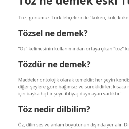
Töz ne demek eski T
Töz, günümüz Türk lehçelerinde “köken, kök, köke
Tözsel ne demek?
“Öz” kelimesinin kullanımından ortaya çıkan “töz” kel
Tözdür ne demek?
Maddeler ontolojik olarak temeldir; her şeyin kendis
diğer şeylere göre bağımsız ve süreklidirler; kısaca m
için başka hiçbir şeye ihtiyaç duymayan varlıktır”…
Töz nedir dilbilim?
Öz, dilin ses ve anlam boyutunun dışında yer alır. Di