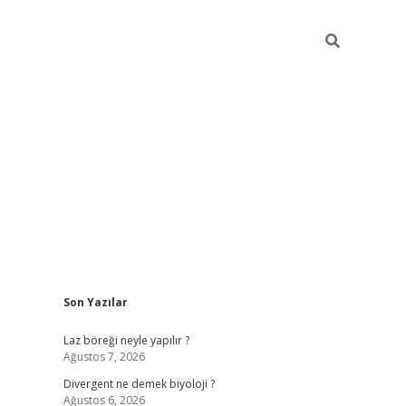
Sidebar
Son Yazılar
tci
vdcasino güncel giriş
ilbet casino
ilbet yeni giriş
Betexper gi
Laz böreği neyle yapılır ?
Ağustos 7, 2026
Divergent ne demek biyoloji ?
Ağustos 6, 2026