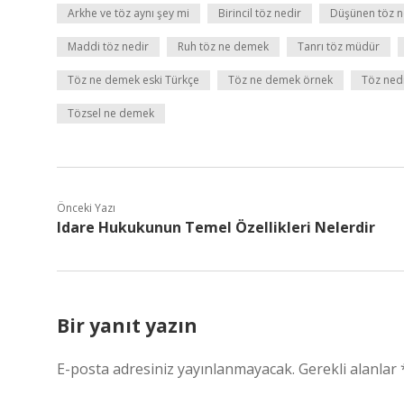
Arkhe ve töz aynı şey mi
Birincil töz nedir
Düşünen töz n
Maddi töz nedir
Ruh töz ne demek
Tanrı töz müdür
Töz ne demek eski Türkçe
Töz ne demek örnek
Töz nedi
Tözsel ne demek
Önceki Yazı
Idare Hukukunun Temel Özellikleri Nelerdir
Bir yanıt yazın
E-posta adresiniz yayınlanmayacak.
Gerekli alanlar