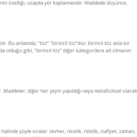
inin özelliği, uzayda yer kaplamasıdır. Maddede düşünce,
r. Bu anlamda, “töz” “birincil töz”dür; birincil töz asla bir
 olduğu gibi, “birincil töz” diğer kategorilere ait olmanın
 Maddeler, diğer her şeyin yapıldığı veya metafiziksel olara
halinde şöyle sıralar: cevher, nicelik, nitelik, izafiyet, zaman,