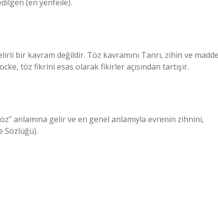
dilgen (en yenfeıle).
elirli bir kavram değildir. Töz kavramını Tanrı, zihin ve madd
ocke, töz fikrini esas olarak fikirler açısından tartışır.
töz” anlamına gelir ve en genel anlamıyla evrenin zihnini,
fe Sözlüğü).