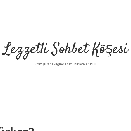
Lezzetli Sohbet Köşesi
Komşu sıcaklığında tatlı hikayeler bul!
be