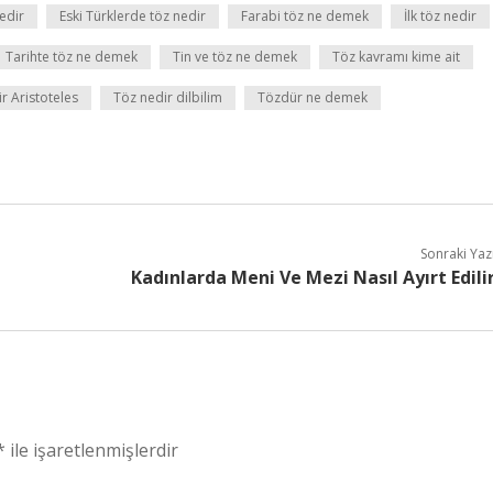
edir
Eski Türklerde töz nedir
Farabi töz ne demek
İlk töz nedir
Tarihte töz ne demek
Tin ve töz ne demek
Töz kavramı kime ait
r Aristoteles
Töz nedir dilbilim
Tözdür ne demek
Sonraki Yaz
Kadınlarda Meni Ve Mezi Nasıl Ayırt Edili
*
ile işaretlenmişlerdir