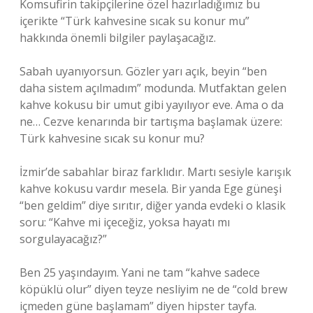
Komsufirin takipçilerine özel hazırladığımız bu
içerikte “Türk kahvesine sıcak su konur mu”
hakkında önemli bilgiler paylaşacağız.
Sabah uyanıyorsun. Gözler yarı açık, beyin “ben
daha sistem açılmadım” modunda. Mutfaktan gelen
kahve kokusu bir umut gibi yayılıyor eve. Ama o da
ne… Cezve kenarında bir tartışma başlamak üzere:
Türk kahvesine sıcak su konur mu?
İzmir’de sabahlar biraz farklıdır. Martı sesiyle karışık
kahve kokusu vardır mesela. Bir yanda Ege güneşi
“ben geldim” diye sırıtır, diğer yanda evdeki o klasik
soru: “Kahve mi içeceğiz, yoksa hayatı mı
sorgulayacağız?”
Ben 25 yaşındayım. Yani ne tam “kahve sadece
köpüklü olur” diyen teyze nesliyim ne de “cold brew
içmeden güne başlamam” diyen hipster tayfa.