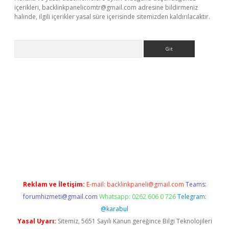
içerikleri,
backlinkpanelicomtr@gmail.com
adresine bildirmeniz
halinde, ilgili içerikler yasal süre içerisinde sitemizden kaldırılacaktır.
Arama
yeni giriş
Betexper giriş adresi
betexper.xyz
m elexbet
Reklam ve İletişim:
E-mail:
backlinkpaneli@gmail.com
Teams:
forumhizmeti@gmail.com
Whatsapp: 0262 606 0 726
Telegram:
@karabul
Yasal Uyarı:
Sitemiz, 5651 Sayılı Kanun gereğince Bilgi Teknolojileri