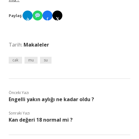
Paylaş:
✈
f
𝕏
Tarih:
Makaleler
cak
mu
su
Önceki Yazı
Engelli yakın aylığı ne kadar oldu ?
Sonraki Yazı
Kan değeri 18 normal mi ?