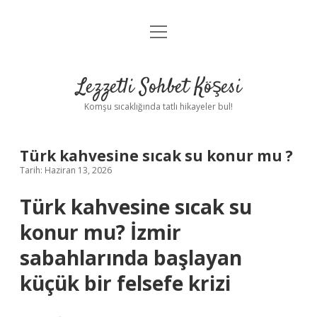
menüyü
Anasayfa
aç
Gizlilik Politikası
Lezzetli Sohbet Köşesi
Yasal Uyarı
Komşu sıcaklığında tatlı hikayeler bul!
Hakkımızda
Türk kahvesine sıcak su konur mu ?
Tarih: Haziran 13, 2026
Türk kahvesine sıcak su
konur mu? İzmir
sabahlarında başlayan
küçük bir felsefe krizi