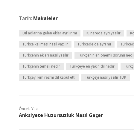
Tarih:
Makaleler
Dil adlarına gelen ekler ayrılır mı
Ki nerede ayrı yazılır
Ko
Türkçe kelimesi nasıl yazılır
Türkçede de ayrı mı
Türkçede
Türkçenin ekleri nasıl yazılır
Türkçenin en önemli sorunu nedi
Türkçenin temeli nedir
Türkçeye en yakın dil nedir
Türkçe
Türkçeyi kim resmi dil kabul etti
Türkçeyi nasıl yazılır TDK
Önceki Yazı
Anksiyete Huzursuzluk Nasıl Geçer