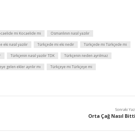
caelide mi Kocaelide mi
Osmanlının nasıl yazılır
 eki nasıl yazılır
Türkçede mi eki nedir
Türkçede mi Türkçede mi
r
Türkçenin nasıl yazılır TDK
Türkçenin neden ayrılmaz
ye gelen ekler ayrılır mı
Türkçeye mi Türkçeye mi
Sonraki Yaz
Orta Çağ Nasıl Bitt