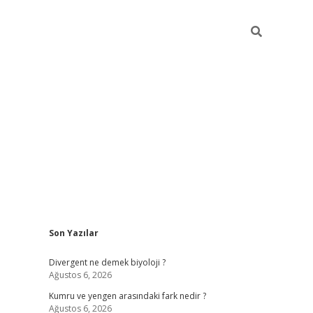
Sidebar
Son Yazılar
vdcasino güncel giriş
ilbet casino
ilbet yeni giriş
Betexper giri
Divergent ne demek biyoloji ?
Ağustos 6, 2026
Kumru ve yengen arasındaki fark nedir ?
Ağustos 6, 2026