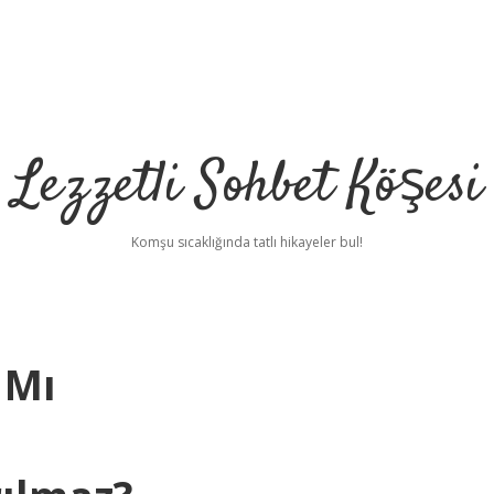
Lezzetli Sohbet Köşesi
Komşu sıcaklığında tatlı hikayeler bul!
 Mı
betci