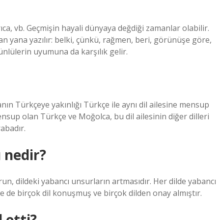
ıca, vb. Geçmişin hayali dünyaya değdiği zamanlar olabilir.
yan yana yazılır: belki, çünkü, rağmen, beri, görünüşe göre,
nlülerin uyumuna da karşılık gelir.
ın Türkçeye yakınlığı Türkçe ile aynı dil ailesine mensup
sup olan Türkçe ve Moğolca, bu dil ailesinin diğer dilleri
abadır.
 nedir?
n, dildeki yabancı unsurların artmasıdır. Her dilde yabancı
kçe de birçok dil konuşmuş ve birçok dilden onay almıştır.
 etti?