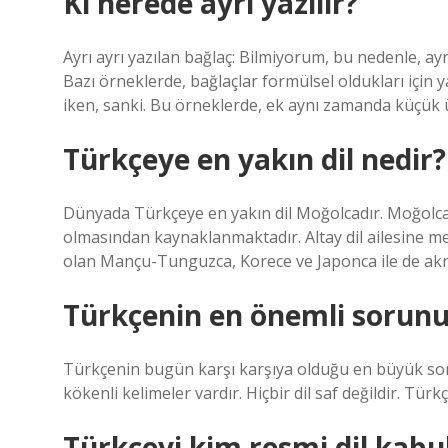
Ki nerede ayrı yazılır?
Ayrı ayrı yazılan bağlaç: Bilmiyorum, bu nedenle, ayr
Bazı örneklerde, bağlaçlar formülsel oldukları için 
iken, sanki. Bu örneklerde, ek aynı zamanda küçük ü
Türkçeye en yakın dil nedir?
Dünyada Türkçeye en yakın dil Moğolcadır. Moğolcan
olmasından kaynaklanmaktadır. Altay dil ailesine men
olan Mançu-Tunguzca, Korece ve Japonca ile de akr
Türkçenin en önemli sorunu
Türkçenin bugün karşı karşıya olduğu en büyük soru
kökenli kelimeler vardır. Hiçbir dil saf değildir. Tür
Türkçeyi kim resmi dil kabul