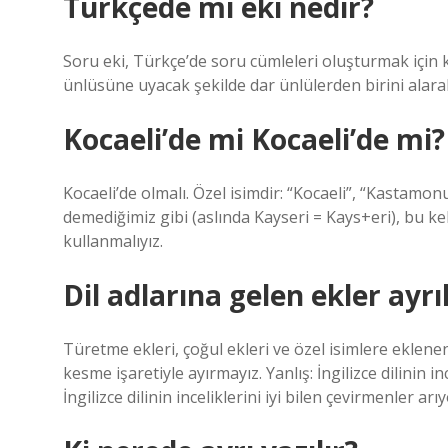
Türkçede mi eki nedir?
Soru eki, Türkçe’de soru cümleleri oluşturmak için
ünlüsüne uyacak şekilde dar ünlülerden birini alara
Kocaeli’de mi Kocaeli’de mi?
Kocaeli’de olmalı. Özel isimdir: “Kocaeli”, “Kastamonu
demediğimiz gibi (aslında Kayseri = Kays+eri), bu kel
kullanmalıyız.
Dil adlarına gelen ekler ayrı
Türetme ekleri, çoğul ekleri ve özel isimlere eklenen
kesme işaretiyle ayırmayız. Yanlış: İngilizce dilinin 
İngilizce dilinin inceliklerini iyi bilen çevirmenler arı