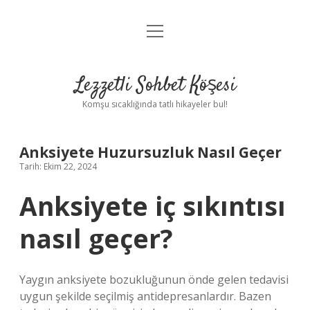
menüyü
Anasayfa
aç
Gizlilik Politikası
Lezzetli Sohbet Köşesi
Yasal Uyarı
Komşu sıcaklığında tatlı hikayeler bul!
Hakkımızda
Anksiyete Huzursuzluk Nasıl Geçer
Tarih: Ekim 22, 2024
Anksiyete iç sıkıntısı
nasıl geçer?
Yaygın anksiyete bozukluğunun önde gelen tedavisi
uygun şekilde seçilmiş antidepresanlardır. Bazen