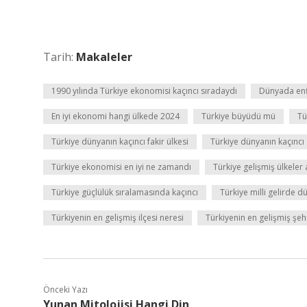
Tarih:
Makaleler
1990 yılında Türkiye ekonomisi kaçıncı sıradaydı
Dünyada enf
En iyi ekonomi hangi ülkede 2024
Türkiye büyüdü mü
Tü
Türkiye dünyanın kaçıncı fakir ülkesi
Türkiye dünyanın kaçıncı
Türkiye ekonomisi en iyi ne zamandı
Türkiye gelişmiş ülkeler
Türkiye güçlülük sıralamasında kaçıncı
Türkiye milli gelirde 
Türkiyenin en gelişmiş ilçesi neresi
Türkiyenin en gelişmiş şeh
Önceki Yazı
Yunan Mitolojisi Hangi Din