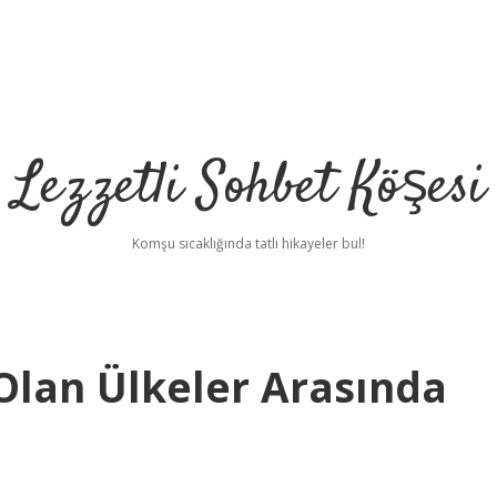
Lezzetli Sohbet Köşesi
Komşu sıcaklığında tatlı hikayeler bul!
Olan Ülkeler Arasında
betc