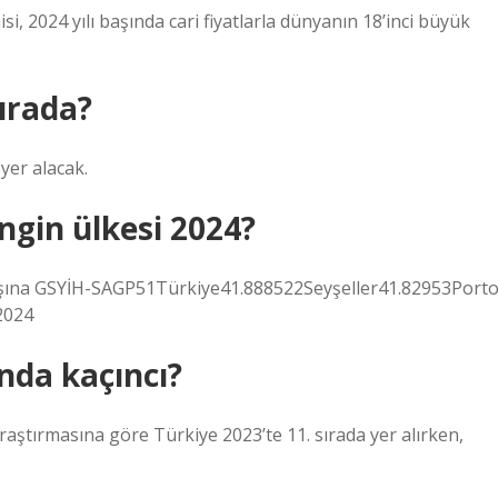
si, 2024 yılı başında cari fiyatlarla dünyanın 18’inci büyük
ırada?
yer alacak.
ngin ülkesi 2024?
aşına GSYİH-SAGP51Türkiye41.888522Seyşeller41.82953Port
2024
nda kaçıncı?
aştırmasına göre Türkiye 2023’te 11. sırada yer alırken,