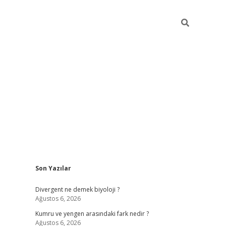
Sidebar
Son Yazılar
i
vdcasino güncel giriş
ilbet casino
ilbet yeni giriş
Betexper giri
Divergent ne demek biyoloji ?
Ağustos 6, 2026
Kumru ve yengen arasındaki fark nedir ?
Ağustos 6, 2026