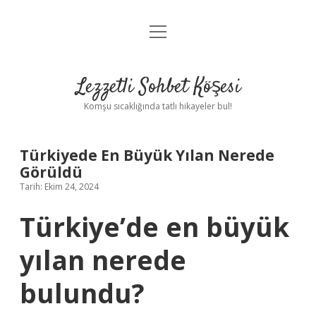
menüyü
Anasayfa
aç
Gizlilik Politikası
Lezzetli Sohbet Köşesi
Yasal Uyarı
Komşu sıcaklığında tatlı hikayeler bul!
Hakkımızda
Türkiyede En Büyük Yılan Nerede
Görüldü
Tarih: Ekim 24, 2024
Türkiye’de en büyük
yılan nerede
bulundu?