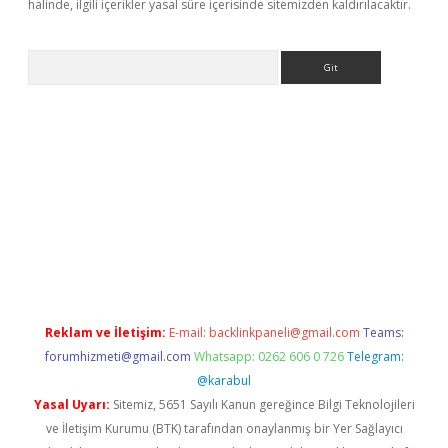
halinde, ilgili içerikler yasal süre içerisinde sitemizden kaldırılacaktır.
Arama
 giriş adresi
betexper.xyz
m elexbet
Reklam ve İletişim:
E-mail:
backlinkpaneli@gmail.com
Teams:
forumhizmeti@gmail.com
Whatsapp: 0262 606 0 726
Telegram:
@karabul
Yasal Uyarı:
Sitemiz, 5651 Sayılı Kanun gereğince Bilgi Teknolojileri
ve İletişim Kurumu (BTK) tarafından onaylanmış bir Yer Sağlayıcı