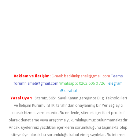
iriş adresi
betexper.xyz
m elexbet
Reklam ve İletişim:
E-mail:
backlinkpaneli@gmail.com
Teams:
forumhizmeti@gmail.com
Whatsapp: 0262 606 0 726
Telegram:
@karabul
Yasal Uyarı:
Sitemiz, 5651 Sayılı Kanun gereğince Bilgi Teknolojileri
ve İletişim Kurumu (BTK) tarafından onaylanmış bir Yer Sağlayıcı
olarak hizmet vermektedir. Bu nedenle, sitedeki içerikleri proaktif
olarak denetleme veya araştırma yükümlülüğümüz bulunmamaktadır.
Ancak, üyelerimiz yazdıkları içeriklerin sorumluluğunu taşımakta olup,
siteye üye olarak bu sorumluluğu kabul etmiş sayılırlar. Bu internet