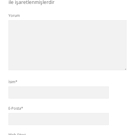
ile işaretlenmişlerdir
Yorum
İsim*
E-Posta*
Web Sitesi