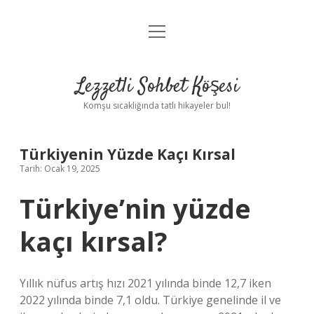
menüyü
Anasayfa
aç
Gizlilik Politikası
Lezzetli Sohbet Köşesi
Yasal Uyarı
Komşu sıcaklığında tatlı hikayeler bul!
Hakkımızda
Türkiyenin Yüzde Kaçı Kırsal
Tarih: Ocak 19, 2025
Türkiye’nin yüzde
kaçı kırsal?
Yıllık nüfus artış hızı 2021 yılında binde 12,7 iken
2022 yılında binde 7,1 oldu. Türkiye genelinde il ve