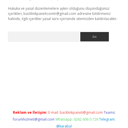
Hukuka ve yasal düzenlemelere aykırı olduğunu düşündüğünüz
içerikleri,
backlinkpanelicomtr@gmail.com
adresine bildirmeniz
halinde, ilgili içerikler yasal süre içerisinde sitemizden kaldırılacaktır.
Arama
exper giriş adresi
betexper.xyz
m elexbet
Reklam ve İletişim:
E-mail:
backlinkpaneli@gmail.com
Teams:
forumhizmeti@gmail.com
Whatsapp: 0262 606 0 726
Telegram:
@karabul