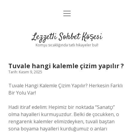
menüyü
Anasayfa
aç
Gizlilik Politikası
Lezzetli Sohbet Köşesi
Yasal Uyarı
Komşu sıcaklığında tatlı hikayeler bul!
Hakkımızda
Tuvale hangi kalemle çizim yapılır ?
Tarih: Kasım 9, 2025
Tuvale Hangi Kalemle Çizim Yapılır? Herkesin Farklı
Bir Yolu Var!
Hadi itiraf edelim: Hepimiz bir noktada “Sanatçı”
olma hayalleri kurmuşuzdur. Belki de çocukken, o
rengarenk kalemler elimizdeyken, tuvali baştan
sona boyama hayalleri kurduğumuz o anları