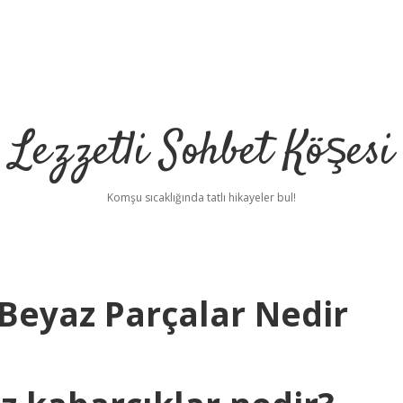
Lezzetli Sohbet Köşesi
Komşu sıcaklığında tatlı hikayeler bul!
 Beyaz Parçalar Nedir
betci