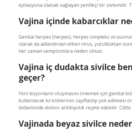
epilasyona olanak sağlayan yenilikçi bir sistemdir. Te
Vajina içinde kabarcıklar ne
Genital herpes (herpes), herpes simpleks virüsünün
olarak da adlandırılan etken virüs, yutulduktan so
her zaman semptomlara neden olmaz.
Vajina iç dudakta sivilce benz
geçer?
Yeni lezyonların oluşmasını önlemek için genital bö
kullanılarak kıl köklerinin zayıflatılıp yok edilmesi
tedavisinde doktor antibiyotik reçete edebilir. Ciltte
Vajinada beyaz sivilce neden