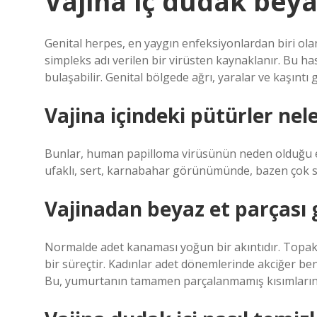
Vajina iç dudak beya
Genital herpes, en yaygın enfeksiyonlardan biri olan
simpleks adı verilen bir virüsten kaynaklanır. Bu hasta
bulaşabilir. Genital bölgede ağrı, yaralar ve kaşıntı
Vajina içindeki pütürler nel
Bunlar, human papilloma virüsünün neden olduğu enf
ufaklı, sert, karnabahar görünümünde, bazen çok sa
Vajinadan beyaz et parçası 
Normalde adet kanaması yoğun bir akıntıdır. Topak
bir süreçtir. Kadınlar adet dönemlerinde akciğer be
Bu, yumurtanın tamamen parçalanmamış kısımlarının 