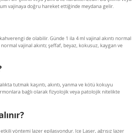
um vajinaya doğru hareket ettiğinde meydana gelir.
hverengi de olabilir. Günde 1 ila 4 ml vajinal akıntı normal
n normal vajinal akıntı; şeffaf, beyaz, kokusuz, kaygan ve
?
 aralıkta tutmak kaşıntı, akıntı, yanma ve kötü kokuyu
onlara bağlı olarak fizyolojik veya patolojik nitelikte
alınır?
etkili yöntemi lazer epilasyondur. Ice Laser, ağrısız lazer