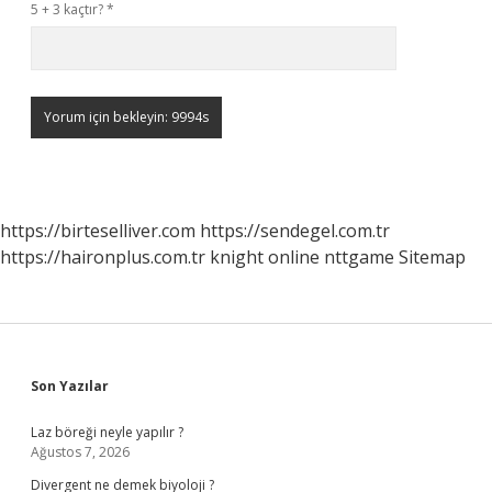
5 + 3 kaçtır?
*
https://birteselliver.com
https://sendegel.com.tr
https://haironplus.com.tr
knight online
nttgame
Sitemap
Sidebar
Son Yazılar
Laz böreği neyle yapılır ?
Ağustos 7, 2026
Divergent ne demek biyoloji ?