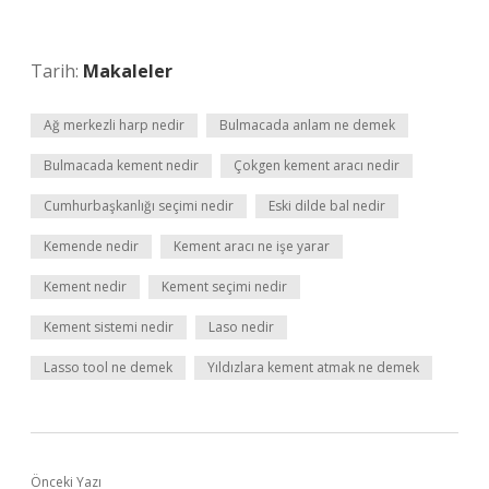
Tarih:
Makaleler
Ağ merkezli harp nedir
Bulmacada anlam ne demek
Bulmacada kement nedir
Çokgen kement aracı nedir
Cumhurbaşkanlığı seçimi nedir
Eski dilde bal nedir
Kemende nedir
Kement aracı ne işe yarar
Kement nedir
Kement seçimi nedir
Kement sistemi nedir
Laso nedir
Lasso tool ne demek
Yıldızlara kement atmak ne demek
Önceki Yazı