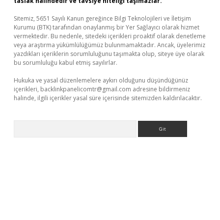
taslak halindedir ve tavsiye niteliği taşımazlar.
Sitemiz, 5651 Sayılı Kanun gereğince Bilgi Teknolojileri ve İletişim
Kurumu (BTK) tarafından onaylanmış bir Yer Sağlayıcı olarak hizmet
vermektedir. Bu nedenle, sitedeki içerikleri proaktif olarak denetleme
veya araştırma yükümlülüğümüz bulunmamaktadır. Ancak, üyelerimiz
yazdıkları içeriklerin sorumluluğunu taşımakta olup, siteye üye olarak
bu sorumluluğu kabul etmiş sayılırlar.
Hukuka ve yasal düzenlemelere aykırı olduğunu düşündüğünüz
içerikleri,
backlinkpanelicomtr@gmail.com
adresine bildirmeniz
halinde, ilgili içerikler yasal süre içerisinde sitemizden kaldırılacaktır.
Arama
per giriş adresi
betexper.xyz
m elexbet