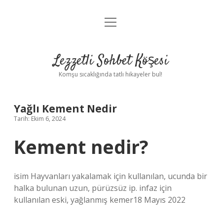
menüyü
Anasayfa
aç
Gizlilik Politikası
Lezzetli Sohbet Köşesi
Yasal Uyarı
Komşu sıcaklığında tatlı hikayeler bul!
Hakkımızda
Yağlı Kement Nedir
Tarih: Ekim 6, 2024
Kement nedir?
isim Hayvanları yakalamak için kullanılan, ucunda bir
halka bulunan uzun, pürüzsüz ip. infaz için
kullanılan eski, yağlanmış kemer18 Mayıs 2022