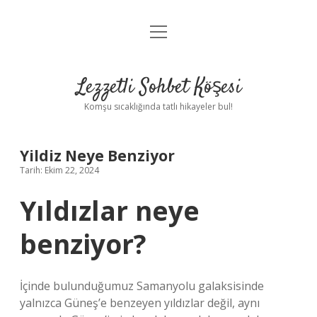
menüyü
Anasayfa
aç
Gizlilik Politikası
Lezzetli Sohbet Köşesi
Yasal Uyarı
Komşu sıcaklığında tatlı hikayeler bul!
Hakkımızda
Yildiz Neye Benziyor
Tarih: Ekim 22, 2024
Yıldızlar neye
benziyor?
İçinde bulunduğumuz Samanyolu galaksisinde
yalnızca Güneş’e benzeyen yıldızlar değil, aynı