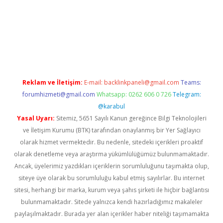
giriş adresi
betexper.xyz
m elexbet
Reklam ve İletişim:
E-mail:
backlinkpaneli@gmail.com
Teams:
forumhizmeti@gmail.com
Whatsapp: 0262 606 0 726
Telegram:
@karabul
Yasal Uyarı:
Sitemiz, 5651 Sayılı Kanun gereğince Bilgi Teknolojileri
ve İletişim Kurumu (BTK) tarafından onaylanmış bir Yer Sağlayıcı
olarak hizmet vermektedir. Bu nedenle, sitedeki içerikleri proaktif
olarak denetleme veya araştırma yükümlülüğümüz bulunmamaktadır.
Ancak, üyelerimiz yazdıkları içeriklerin sorumluluğunu taşımakta olup,
siteye üye olarak bu sorumluluğu kabul etmiş sayılırlar. Bu internet
sitesi, herhangi bir marka, kurum veya şahıs şirketi ile hiçbir bağlantısı
bulunmamaktadır. Sitede yalnızca kendi hazırladığımız makaleler
paylaşılmaktadır. Burada yer alan içerikler haber niteliği taşımamakta