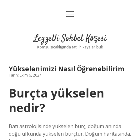
menüyü
Anasayfa
aç
Gizlilik Politikası
Lezzetli Sohbet Köşesi
Yasal Uyarı
Komşu sıcaklığında tatlı hikayeler bul!
Hakkımızda
Yükselenimizi Nasıl Öğrenebilirim
Tarih: Ekim 6, 2024
Burçta yükselen
nedir?
Batı astrolojisinde yükselen burç, doğum anında
doğu ufkunda yükselen burçtur. Doğum haritasında,