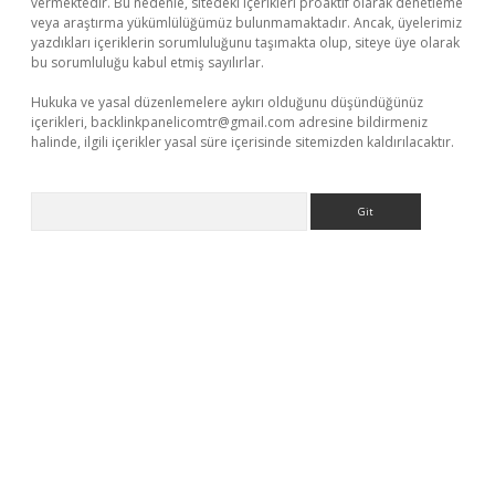
vermektedir. Bu nedenle, sitedeki içerikleri proaktif olarak denetleme
veya araştırma yükümlülüğümüz bulunmamaktadır. Ancak, üyelerimiz
yazdıkları içeriklerin sorumluluğunu taşımakta olup, siteye üye olarak
bu sorumluluğu kabul etmiş sayılırlar.
Hukuka ve yasal düzenlemelere aykırı olduğunu düşündüğünüz
içerikleri,
backlinkpanelicomtr@gmail.com
adresine bildirmeniz
halinde, ilgili içerikler yasal süre içerisinde sitemizden kaldırılacaktır.
Arama
 giriş adresi
betexper.xyz
m elexbet