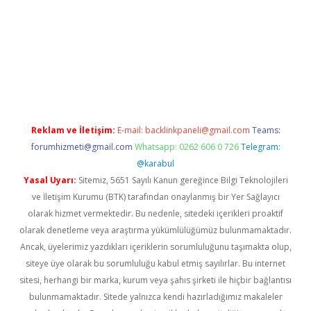
riş adresi
betexper.xyz
m elexbet
Reklam ve İletişim:
E-mail:
backlinkpaneli@gmail.com
Teams:
forumhizmeti@gmail.com
Whatsapp: 0262 606 0 726
Telegram:
@karabul
Yasal Uyarı:
Sitemiz, 5651 Sayılı Kanun gereğince Bilgi Teknolojileri
ve İletişim Kurumu (BTK) tarafından onaylanmış bir Yer Sağlayıcı
olarak hizmet vermektedir. Bu nedenle, sitedeki içerikleri proaktif
olarak denetleme veya araştırma yükümlülüğümüz bulunmamaktadır.
Ancak, üyelerimiz yazdıkları içeriklerin sorumluluğunu taşımakta olup,
siteye üye olarak bu sorumluluğu kabul etmiş sayılırlar. Bu internet
sitesi, herhangi bir marka, kurum veya şahıs şirketi ile hiçbir bağlantısı
bulunmamaktadır. Sitede yalnızca kendi hazırladığımız makaleler