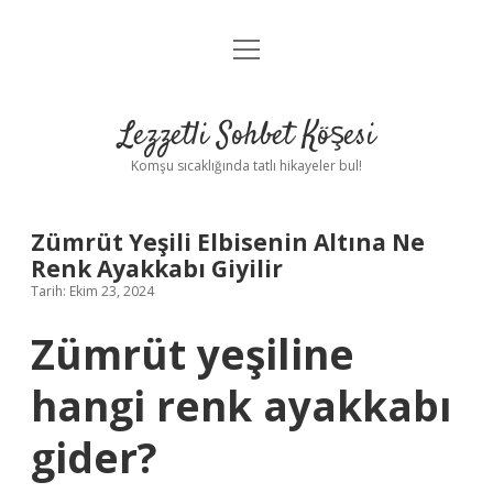
menüyü
Anasayfa
aç
Gizlilik Politikası
Lezzetli Sohbet Köşesi
Yasal Uyarı
Komşu sıcaklığında tatlı hikayeler bul!
Hakkımızda
Zümrüt Yeşili Elbisenin Altına Ne
Renk Ayakkabı Giyilir
Tarih: Ekim 23, 2024
Zümrüt yeşiline
hangi renk ayakkabı
gider?