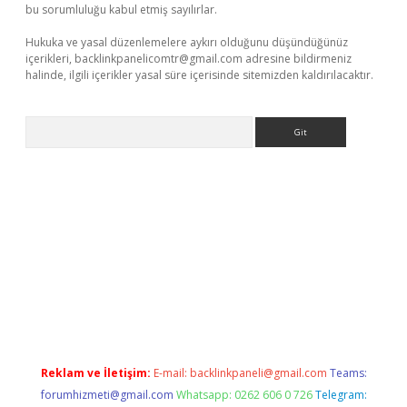
bu sorumluluğu kabul etmiş sayılırlar.
Hukuka ve yasal düzenlemelere aykırı olduğunu düşündüğünüz
içerikleri,
backlinkpanelicomtr@gmail.com
adresine bildirmeniz
halinde, ilgili içerikler yasal süre içerisinde sitemizden kaldırılacaktır.
Arama
iriş adresi
betexper.xyz
m elexbet
Reklam ve İletişim:
E-mail:
backlinkpaneli@gmail.com
Teams:
forumhizmeti@gmail.com
Whatsapp: 0262 606 0 726
Telegram: