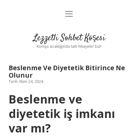
menüyü
Anasayfa
aç
Gizlilik Politikası
Lezzetli Sohbet Köşesi
Yasal Uyarı
Komşu sıcaklığında tatlı hikayeler bul!
Hakkımızda
Beslenme Ve Diyetetik Bitirince Ne
Olunur
Tarih: Ekim 24, 2024
Beslenme ve
diyetetik iş imkanı
var mı?