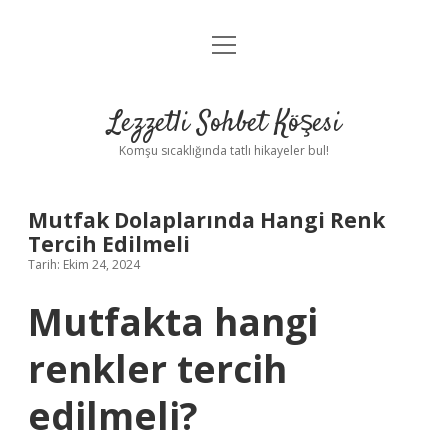
menüyü
Anasayfa
aç
Gizlilik Politikası
Lezzetli Sohbet Köşesi
Yasal Uyarı
Komşu sıcaklığında tatlı hikayeler bul!
Hakkımızda
Mutfak Dolaplarında Hangi Renk
Tercih Edilmeli
Tarih: Ekim 24, 2024
Mutfakta hangi
renkler tercih
edilmeli?