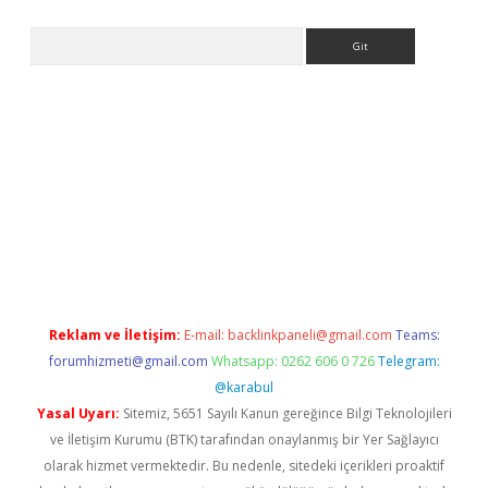
Arama
giriş adresi
betexper.xyz
m elexbet
Reklam ve İletişim:
E-mail:
backlinkpaneli@gmail.com
Teams:
forumhizmeti@gmail.com
Whatsapp: 0262 606 0 726
Telegram:
@karabul
Yasal Uyarı:
Sitemiz, 5651 Sayılı Kanun gereğince Bilgi Teknolojileri
ve İletişim Kurumu (BTK) tarafından onaylanmış bir Yer Sağlayıcı
olarak hizmet vermektedir. Bu nedenle, sitedeki içerikleri proaktif