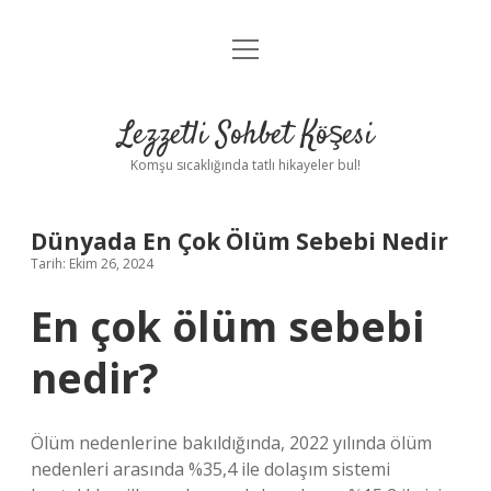
menüyü
Anasayfa
aç
Gizlilik Politikası
Lezzetli Sohbet Köşesi
Yasal Uyarı
Komşu sıcaklığında tatlı hikayeler bul!
Hakkımızda
Dünyada En Çok Ölüm Sebebi Nedir
Tarih: Ekim 26, 2024
En çok ölüm sebebi
nedir?
Ölüm nedenlerine bakıldığında, 2022 yılında ölüm
nedenleri arasında %35,4 ile dolaşım sistemi