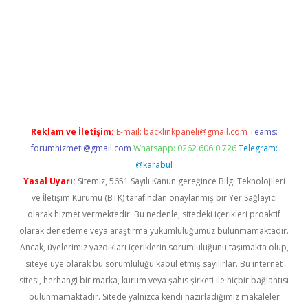
giriş adresi
betexper.xyz
m elexbet
Reklam ve İletişim:
E-mail:
backlinkpaneli@gmail.com
Teams:
forumhizmeti@gmail.com
Whatsapp: 0262 606 0 726
Telegram:
@karabul
Yasal Uyarı:
Sitemiz, 5651 Sayılı Kanun gereğince Bilgi Teknolojileri
ve İletişim Kurumu (BTK) tarafından onaylanmış bir Yer Sağlayıcı
olarak hizmet vermektedir. Bu nedenle, sitedeki içerikleri proaktif
olarak denetleme veya araştırma yükümlülüğümüz bulunmamaktadır.
Ancak, üyelerimiz yazdıkları içeriklerin sorumluluğunu taşımakta olup,
siteye üye olarak bu sorumluluğu kabul etmiş sayılırlar. Bu internet
sitesi, herhangi bir marka, kurum veya şahıs şirketi ile hiçbir bağlantısı
bulunmamaktadır. Sitede yalnızca kendi hazırladığımız makaleler