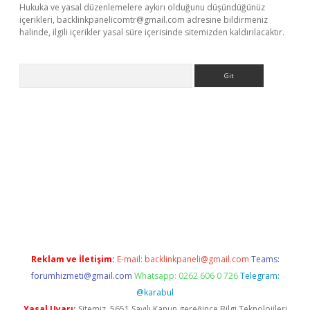
Hukuka ve yasal düzenlemelere aykırı olduğunu düşündüğünüz
içerikleri,
backlinkpanelicomtr@gmail.com
adresine bildirmeniz
halinde, ilgili içerikler yasal süre içerisinde sitemizden kaldırılacaktır.
Arama
 giriş adresi
betexper.xyz
m elexbet
Reklam ve İletişim:
E-mail:
backlinkpaneli@gmail.com
Teams:
forumhizmeti@gmail.com
Whatsapp: 0262 606 0 726
Telegram:
@karabul
Yasal Uyarı:
Sitemiz, 5651 Sayılı Kanun gereğince Bilgi Teknolojileri