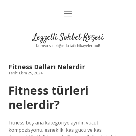
menüyü
Anasayfa
aç
Gizlilik Politikası
Lezzetli Sohbet Köşesi
Yasal Uyarı
Komşu sıcaklığında tatlı hikayeler bul!
Hakkımızda
Fitness Dalları Nelerdir
Tarih: Ekim 29, 2024
Fitness türleri
nelerdir?
Fitness beş ana kategoriye ayrılır: vücut
kompozisyonu, esneklik, kas gücü ve kas