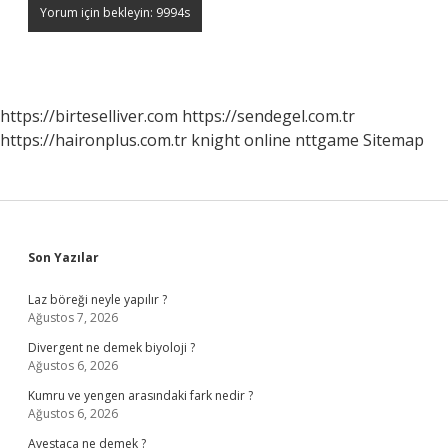
https://birteselliver.com
https://sendegel.com.tr
https://haironplus.com.tr
knight online
nttgame
Sitemap
Sidebar
Son Yazılar
Laz böreği neyle yapılır ?
Ağustos 7, 2026
Divergent ne demek biyoloji ?
Ağustos 6, 2026
Kumru ve yengen arasındaki fark nedir ?
Ağustos 6, 2026
Avestaca ne demek ?