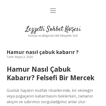
menüyü
Anasayfa
aç
Gizlilik Politikası
Lezzetli Sohbet Köşesi
Yasal Uyarı
Komşu sıcaklığında tatlı hikayeler bul!
Hakkımızda
Hamur nasıl çabuk kabarır ?
Tarih: Mayıs 3, 2026
Hamur Nasıl Çabuk
Kabarır? Felsefi Bir Mercek
Günlük hayatın mutfak ritüellerinde, bir ekmeğin
veya poğaçanın kabarmasını beklerken, zamanın
akışını ve sabrımızı sorguladığımız anlar olur.