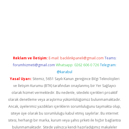
riş adresi
betexper.xyz
m elexbet
Reklam ve İletişim:
E-mail:
backlinkpaneli@gmail.com
Teams:
forumhizmeti@gmail.com
Whatsapp: 0262 606 0 726
Telegram:
@karabul
Yasal Uyarı:
Sitemiz, 5651 Sayılı Kanun gereğince Bilgi Teknolojileri
ve İletişim Kurumu (BTK) tarafından onaylanmış bir Yer Sağlayıcı
olarak hizmet vermektedir. Bu nedenle, sitedeki içerikleri proaktif
olarak denetleme veya araştırma yükümlülüğümüz bulunmamaktadır.
Ancak, üyelerimiz yazdıkları içeriklerin sorumluluğunu taşımakta olup,
siteye üye olarak bu sorumluluğu kabul etmiş sayılırlar. Bu internet
sitesi, herhangi bir marka, kurum veya şahıs şirketi ile hiçbir bağlantısı
bulunmamaktadır. Sitede yalnızca kendi hazırladığımız makaleler