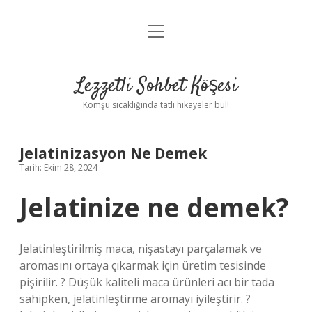
menüyü
Anasayfa
aç
Gizlilik Politikası
Lezzetli Sohbet Köşesi
Yasal Uyarı
Komşu sıcaklığında tatlı hikayeler bul!
Hakkımızda
Jelatinizasyon Ne Demek
Tarih: Ekim 28, 2024
Jelatinize ne demek?
Jelatinleştirilmiş maca, nişastayı parçalamak ve
aromasını ortaya çıkarmak için üretim tesisinde
pişirilir. ? Düşük kaliteli maca ürünleri acı bir tada
sahipken, jelatinleştirme aromayı iyileştirir. ?