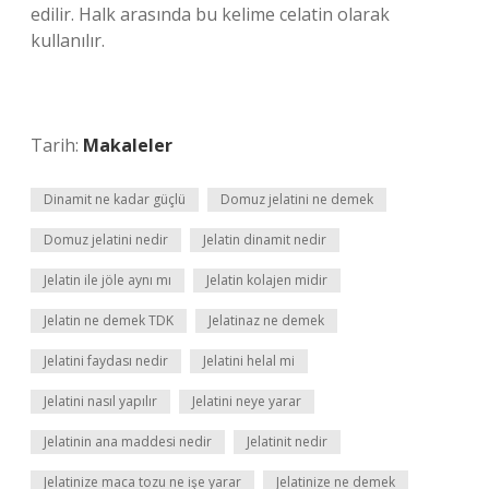
edilir. Halk arasında bu kelime celatin olarak
kullanılır.
Tarih:
Makaleler
Dinamit ne kadar güçlü
Domuz jelatini ne demek
Domuz jelatini nedir
Jelatin dinamit nedir
Jelatin ile jöle aynı mı
Jelatin kolajen midir
Jelatin ne demek TDK
Jelatinaz ne demek
Jelatini faydası nedir
Jelatini helal mi
Jelatini nasıl yapılır
Jelatini neye yarar
Jelatinin ana maddesi nedir
Jelatinit nedir
Jelatinize maca tozu ne işe yarar
Jelatinize ne demek