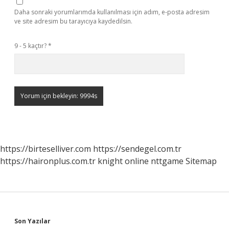
Daha sonraki yorumlarımda kullanılması için adım, e-posta adresim
ve site adresim bu tarayıcıya kaydedilsin.
9 - 5 kaçtır?
*
https://birteselliver.com
https://sendegel.com.tr
https://haironplus.com.tr
knight online
nttgame
Sitemap
Sidebar
Son Yazılar