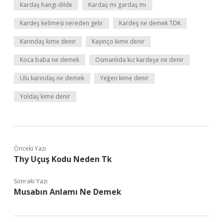
Kardaş hangi dilde
Kardaş mı gardaş mı
Kardeş kelimesi nereden gelir
Kardeş ne demek TDK
Karındaş kime denir
Kayınço kime denir
Koca baba ne demek
Osmanlıda kız kardeşe ne denir
Ulu karındaş ne demek
Yeğen kime denir
Yoldaş kime denir
Önceki Yazı
Thy Uçuş Kodu Neden Tk
Sonraki Yazı
Musabın Anlamı Ne Demek