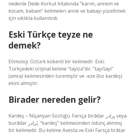
nedenle Dede Korkut kitabında “karım, annem ve
kocam, babam” kelimeleri anne ve babayı yüceltmek
için sıklıkla kullanılırdı.
Eski Türkçe teyze ne
demek?
Etimoloji. Öztürk kökenli bir kelimedir. Eski
Türkçedeki orijinal kelime “tayiza”dır. “tay/tayı”
(amca) kelimesinden türemiştir ve -eze (kız kardeş)
ekini almıştır.
Birader nereden gelir?
Kardeş – Nişanyan Sözlüğü. Farsça birādar بِرادر veya
burādar بُرادر, “kardeş” kelimesinden ödünç alınmış
bir kelimedir. Bu kelime Avesta ve Eski Farsça brātar