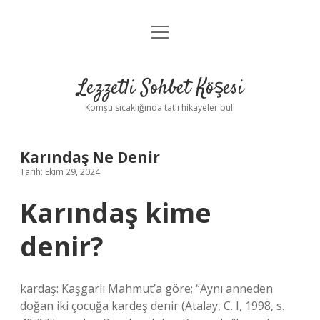
menüyü
Anasayfa
aç
Gizlilik Politikası
Lezzetli Sohbet Köşesi
Yasal Uyarı
Komşu sıcaklığında tatlı hikayeler bul!
Hakkımızda
Karındaş Ne Denir
Tarih: Ekim 29, 2024
Karındaş kime
denir?
kardaş: Kaşgarlı Mahmut’a göre; “Aynı anneden
doğan iki çocuğa kardeş denir (Atalay, C. I, 1998, s.