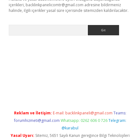
içerikleri,
backlinkpanelicomtr@gmail.com
adresine bildirmeniz
halinde, ilgili içerikler yasal süre içerisinde sitemizden kaldırılacaktır.
Arama
 giriş adresi
betexper.xyz
m elexbet
Reklam ve İletişim:
E-mail:
backlinkpaneli@gmail.com
Teams:
forumhizmeti@gmail.com
Whatsapp: 0262 606 0 726
Telegram:
@karabul
Yasal Uyarı:
Sitemiz, 5651 Sayılı Kanun gereğince Bilgi Teknolojileri