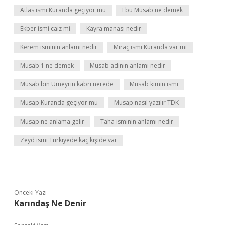
Atlas ismi Kuranda geçiyor mu
Ebu Musab ne demek
Ekber ismi caiz mi
Kayra manası nedir
Kerem isminin anlamı nedir
Miraç ismi Kuranda var mı
Musab 1 ne demek
Musab adının anlamı nedir
Musab bin Umeyrin kabri nerede
Musab kimin ismi
Musap Kuranda geçiyor mu
Musap nasıl yazılır TDK
Musap ne anlama gelir
Taha isminin anlamı nedir
Zeyd ismi Türkiyede kaç kişide var
Önceki Yazı
Karındaş Ne Denir