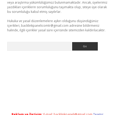
veya araştırma yükümlülüğümüz bulunmamaktadır. Ancak, üyelerimiz
yazdıkları içeriklerin sorumluluğunu taşımakta olup, siteye üye olarak
bu sorumluluğu kabul etmiş sayılırlar.
Hukuka ve yasal düzenlemelere aykırı olduğunu düşündüğünüz
içerikleri,
backlinkpanelicomtr@gmail.com
adresine bildirmeniz
halinde, ilgili içerikler yasal süre içerisinde sitemizden kaldırılacaktır.
Arama
 giriş adresi
betexper.xyz
m elexbet
Reklam ve İletişim:
E-mail:
backlinkpaneli@gmail.com
Teams: