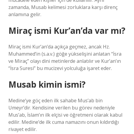
mücadele eden kişiler için de kullanılır. Aynı
zamanda, Musab kelimesi zorluklara karşı direnç
anlamına gelir.
Miraç ismi Kur’an’da var mı?
Miraç ismi Kur’an’da açıkça geçmez, ancak Hz.
Muhammed’in (s.a.v.) göğe yükselişini anlatan “İsra
ve Miraç” olayı dini metinlerde anlatılır ve Kur’an’ın
“İsra Suresi” bu mucizevi yolculuğa işaret eder.
Musab kimin ismi?
Medine’ye göç eden ilk sahabe Mus’ab bin
Umeyr’dir. Kendisine verilen bu görev nedeniyle
Mus’ab, İslam’ın ilk elçisi ve öğretmeni olarak kabul
edilir. Medine’de ilk cuma namazını onun kıldırdığı
rivayet edilir.