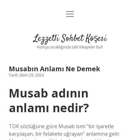
menüyü
Anasayfa
aç
Gizlilik Politikası
Lezzetli Sohbet Köşesi
Yasal Uyarı
Komşu sıcaklığında tatlı hikayeler bul!
Hakkımızda
Musabın Anlamı Ne Demek
Tarih: Ekim 29, 2024
Musab adının
anlamı nedir?
TDK sözlüğüne göre Musab ismi “bir işaretle
karşılaşan, bir felakete uğrayan” anlamına gelir.