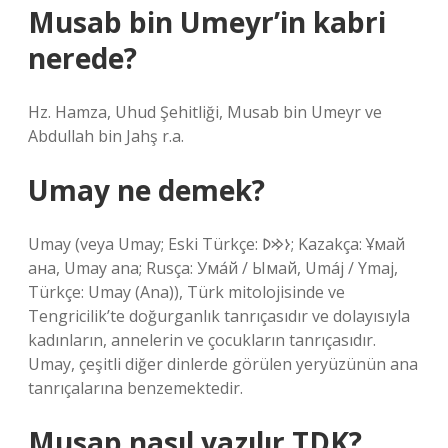
Musab bin Umeyr’in kabri
nerede?
Hz. Hamza, Uhud Şehitliği, Musab bin Umeyr ve
Abdullah bin Jahş r.a.
Umay ne demek?
Umay (veya Umay; Eski Türkçe: 𐰆𐰢𐰖; Kazakça: Ұмай
aна, Umay ana; Rusça: Ума́й / Ымай, Umáj / Ymaj,
Türkçe: Umay (Ana)), Türk mitolojisinde ve
Tengricilik’te doğurganlık tanrıçasıdır ve dolayısıyla
kadınların, annelerin ve çocukların tanrıçasıdır.
Umay, çeşitli diğer dinlerde görülen yeryüzünün ana
tanrıçalarına benzemektedir.
Musap nasıl yazılır TDK?