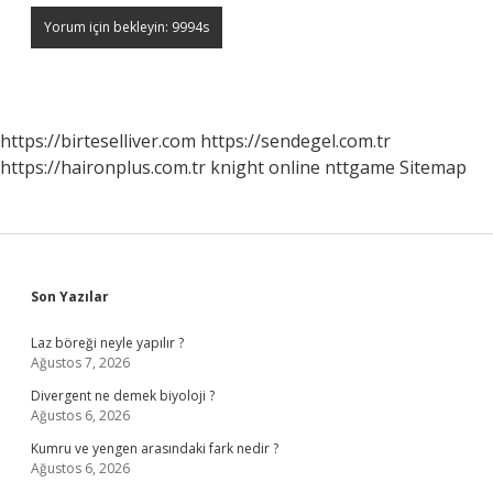
https://birteselliver.com
https://sendegel.com.tr
https://haironplus.com.tr
knight online
nttgame
Sitemap
Sidebar
Son Yazılar
Laz böreği neyle yapılır ?
Ağustos 7, 2026
Divergent ne demek biyoloji ?
Ağustos 6, 2026
Kumru ve yengen arasındaki fark nedir ?
Ağustos 6, 2026