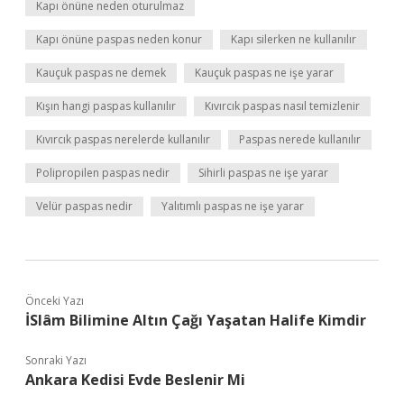
Kapı önüne neden oturulmaz
Kapı önüne paspas neden konur
Kapı silerken ne kullanılır
Kauçuk paspas ne demek
Kauçuk paspas ne işe yarar
Kışın hangi paspas kullanılır
Kıvırcık paspas nasıl temizlenir
Kıvırcık paspas nerelerde kullanılır
Paspas nerede kullanılır
Polipropilen paspas nedir
Sihirli paspas ne işe yarar
Velür paspas nedir
Yalıtımlı paspas ne işe yarar
Önceki Yazı
İSlâm Bilimine Altın Çağı Yaşatan Halife Kimdir
Sonraki Yazı
Ankara Kedisi Evde Beslenir Mi