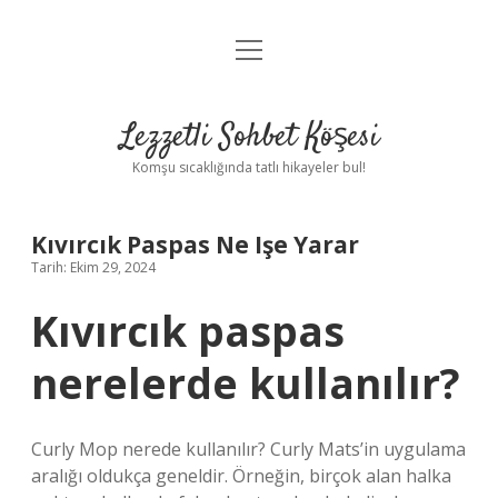
menüyü
Anasayfa
aç
Gizlilik Politikası
Lezzetli Sohbet Köşesi
Yasal Uyarı
Komşu sıcaklığında tatlı hikayeler bul!
Hakkımızda
Kıvırcık Paspas Ne Işe Yarar
Tarih: Ekim 29, 2024
Kıvırcık paspas
nerelerde kullanılır?
Curly Mop nerede kullanılır? Curly Mats’in uygulama
aralığı oldukça geneldir. Örneğin, birçok alan halka