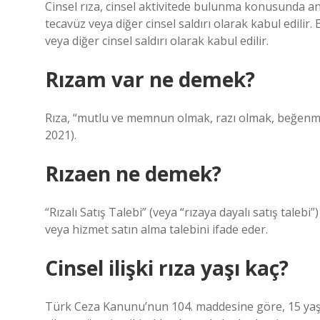
Cinsel rıza, cinsel aktivitede bulunma konusunda anl
tecavüz veya diğer cinsel saldırı olarak kabul edilir.
veya diğer cinsel saldırı olarak kabul edilir.
Rızam var ne demek?
Rıza, “mutlu ve memnun olmak, razı olmak, beğenm
2021).
Rızaen ne demek?
“Rızalı Satış Talebi” (veya “rızaya dayalı satış taleb
veya hizmet satın alma talebini ifade eder.
Cinsel ilişki rıza yaşı kaç?
Türk Ceza Kanunu’nun 104. maddesine göre, 15 yaşını 