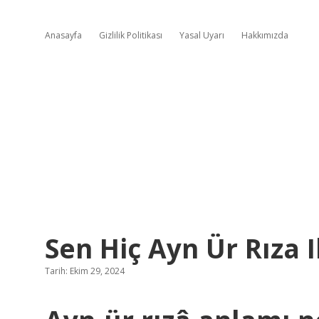
Anasayfa
Gizlilik Politikası
Yasal Uyarı
Hakkımızda
Sen Hiç Ayn Ür Rıza
Tarih: Ekim 29, 2024