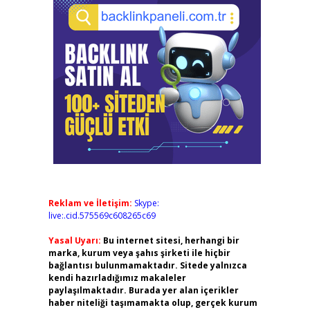
Reklam ve İletişim:
Skype:
live:.cid.575569c608265c69
Yasal Uyarı:
Bu internet sitesi, herhangi bir
marka, kurum veya şahıs şirketi ile hiçbir
bağlantısı bulunmamaktadır. Sitede yalnızca
kendi hazırladığımız makaleler
paylaşılmaktadır. Burada yer alan içerikler
haber niteliği taşımamakta olup, gerçek kurum