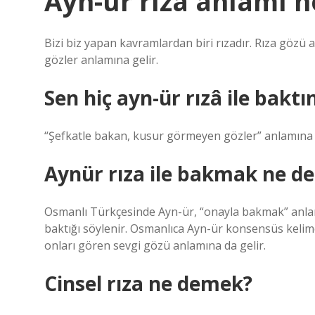
Ayn-ür rızâ anlamı n
Bizi biz yapan kavramlardan biri rızadır. Rıza gözü 
gözler anlamına gelir.
Sen hiç ayn-ür rızâ ile bakt
“Şefkatle bakan, kusur görmeyen gözler” anlamına 
Aynür rıza ile bakmak ne d
Osmanlı Türkçesinde Ayn-ür, “onayla bakmak” anlam
baktığı söylenir. Osmanlıca Ayn-ür konsensüs kelim
onları gören sevgi gözü anlamına da gelir.
Cinsel rıza ne demek?