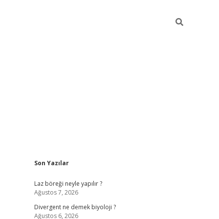
Sidebar
Son Yazılar
betci
vdcasino güncel giriş
ilbet casino
ilbet yeni giriş
Betexper 
Laz böreği neyle yapılır ?
Ağustos 7, 2026
Divergent ne demek biyoloji ?
Ağustos 6, 2026