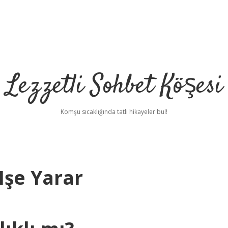
Lezzetli Sohbet Köşesi
Komşu sıcaklığında tatlı hikayeler bul!
Işe Yarar
betci