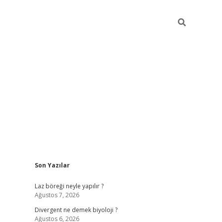
Sidebar
Son Yazılar
vdcasino güncel giriş
ilbet casino
ilbet yeni giriş
Betexper giri
Laz böreği neyle yapılır ?
Ağustos 7, 2026
Divergent ne demek biyoloji ?
Ağustos 6, 2026