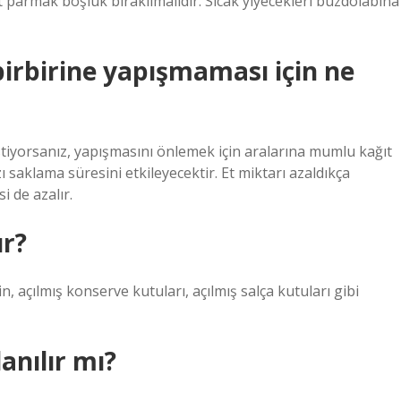
rt parmak boşluk bırakılmalıdır. Sıcak yiyecekleri buzdolabına
irbirine yapışmaması için ne
stiyorsanız, yapışmasını önlemek için aralarına mumlu kağıt
ı saklama süresini etkileyecektir. Et miktarı azaldıkça
i de azalır.
ur?
, açılmış konserve kutuları, açılmış salça kutuları gibi
anılır mı?