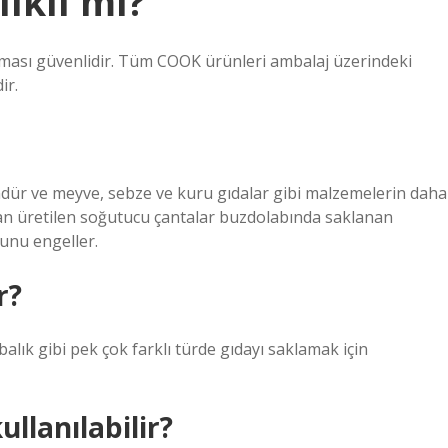
ıklı mı?
ması güvenlidir. Tüm COOK ürünleri ambalaj üzerindeki
ir.
dür ve meyve, sebze ve kuru gıdalar gibi malzemelerin daha
dan üretilen soğutucu çantalar buzdolabında saklanan
unu engeller.
r?
alık gibi pek çok farklı türde gıdayı saklamak için
ullanılabilir?