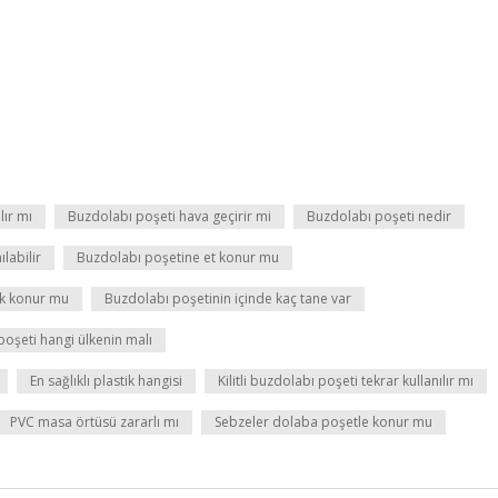
lır mı
Buzdolabı poşeti hava geçirir mi
Buzdolabı poşeti nedir
labilir
Buzdolabı poşetine et konur mu
ek konur mu
Buzdolabı poşetinin içinde kaç tane var
şeti hangi ülkenin malı
En sağlıklı plastik hangisi
Kilitli buzdolabı poşeti tekrar kullanılır mı
PVC masa örtüsü zararlı mı
Sebzeler dolaba poşetle konur mu