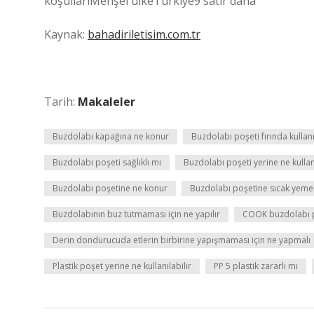
koşullarıMenşei ülkeTürkiye9 satır daha
Kaynak:
bahadiriletisim.com.tr
Tarih:
Makaleler
Buzdolabı kapağına ne konur
Buzdolabı poşeti fırında kullanı
Buzdolabı poşeti sağlıklı mı
Buzdolabı poşeti yerine ne kullanı
Buzdolabı poşetine ne konur
Buzdolabı poşetine sıcak yem
Buzdolabının buz tutmaması için ne yapılır
COOK buzdolabı po
Derin dondurucuda etlerin birbirine yapışmaması için ne yapmalı
Plastik poşet yerine ne kullanılabilir
PP 5 plastik zararlı mı