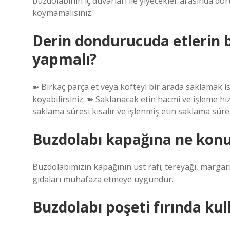
buzdolabının iç duvarları ile yiyecekler arasında dö
koymamalısınız.
Derin dondurucuda etlerin b
yapmalı?
➽ Birkaç parça et veya köfteyi bir arada saklamak i
koyabilirsiniz. ➽ Saklanacak etin hacmi ve işleme hız
saklama süresi kısalır ve işlenmiş etin saklama süres
Buzdolabı kapağına ne kon
Buzdolabımızın kapağının üst rafı; tereyağı, margarin
gıdaları muhafaza etmeye uygundur.
Buzdolabı poşeti fırında kull