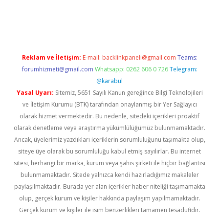
iriş adresi
betexper.xyz
m elexbet
Reklam ve İletişim:
E-mail:
backlinkpaneli@gmail.com
Teams:
forumhizmeti@gmail.com
Whatsapp: 0262 606 0 726
Telegram:
@karabul
Yasal Uyarı:
Sitemiz, 5651 Sayılı Kanun gereğince Bilgi Teknolojileri
ve İletişim Kurumu (BTK) tarafından onaylanmış bir Yer Sağlayıcı
olarak hizmet vermektedir. Bu nedenle, sitedeki içerikleri proaktif
olarak denetleme veya araştırma yükümlülüğümüz bulunmamaktadır.
Ancak, üyelerimiz yazdıkları içeriklerin sorumluluğunu taşımakta olup,
siteye üye olarak bu sorumluluğu kabul etmiş sayılırlar. Bu internet
sitesi, herhangi bir marka, kurum veya şahıs şirketi ile hiçbir bağlantısı
bulunmamaktadır. Sitede yalnızca kendi hazırladığımız makaleler
paylaşılmaktadır. Burada yer alan içerikler haber niteliği taşımamakta
olup, gerçek kurum ve kişiler hakkında paylaşım yapılmamaktadır.
Gerçek kurum ve kişiler ile isim benzerlikleri tamamen tesadüfidir.