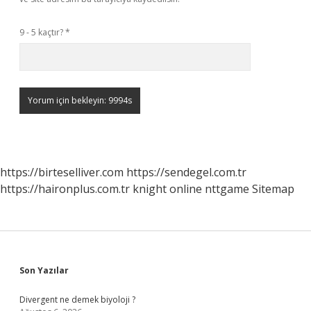
9 - 5 kaçtır?
*
https://birteselliver.com
https://sendegel.com.tr
https://haironplus.com.tr
knight online
nttgame
Sitemap
Sidebar
Son Yazılar
Divergent ne demek biyoloji ?