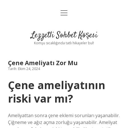
menüyü
Anasayfa
aç
Gizlilik Politikası
Lezzetli Sohbet Köşesi
Yasal Uyarı
Komşu sıcaklığında tatlı hikayeler bul!
Hakkımızda
Çene Ameliyatı Zor Mu
Tarih: Ekim 24, 2024
Çene ameliyatının
riski var mı?
Ameliyattan sonra çene eklemi sorunları yaşanabilir.
Çiğneme ve ağız açma zorluğu yaşanabilir. Ameliyat