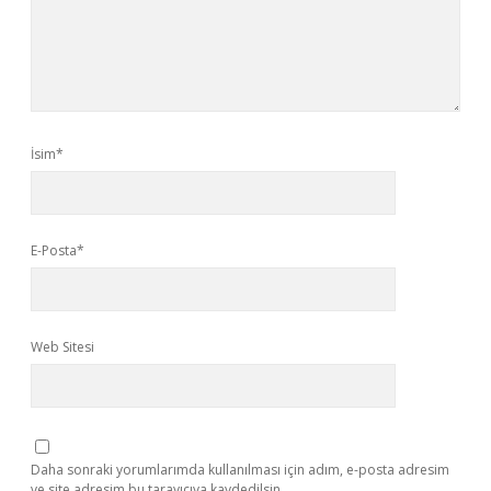
İsim*
E-Posta*
Web Sitesi
Daha sonraki yorumlarımda kullanılması için adım, e-posta adresim
ve site adresim bu tarayıcıya kaydedilsin.