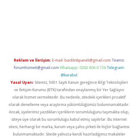
 giriş adresi
betexper.xyz
m elexbet
Reklam ve İletişim:
E-mail:
backlinkpaneli@gmail.com
Teams:
forumhizmeti@gmail.com
Whatsapp: 0262 606 0 726
Telegram:
@karabul
Yasal Uyarı:
Sitemiz, 5651 Sayılı Kanun gereğince Bilgi Teknolojileri
ve İletişim Kurumu (BTK) tarafından onaylanmış bir Yer Sağlayıcı
olarak hizmet vermektedir. Bu nedenle, sitedeki içerikleri proaktif
olarak denetleme veya araştırma yükümlülüğümüz bulunmamaktadır.
Ancak, üyelerimiz yazdıkları içeriklerin sorumluluğunu taşımakta olup,
siteye üye olarak bu sorumluluğu kabul etmiş sayılırlar. Bu internet
sitesi, herhangi bir marka, kurum veya şahıs şirketi ile hiçbir bağlantısı
bulunmamaktadır. Sitede yalnızca kendi hazırladığımız makaleler