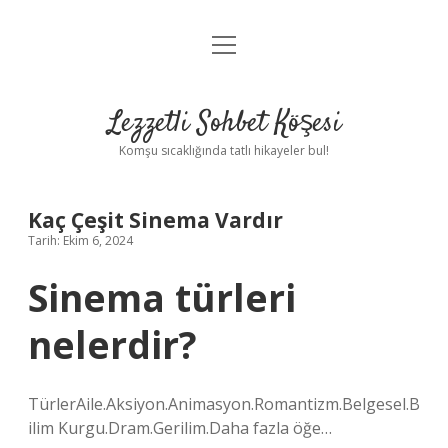
menüyü
Anasayfa
aç
Gizlilik Politikası
Lezzetli Sohbet Köşesi
Yasal Uyarı
Komşu sıcaklığında tatlı hikayeler bul!
Hakkımızda
Kaç Çeşit Sinema Vardır
Tarih: Ekim 6, 2024
Sinema türleri
nelerdir?
TürlerAile.Aksiyon.Animasyon.Romantizm.Belgesel.B
ilim Kurgu.Dram.Gerilim.Daha fazla öğe…