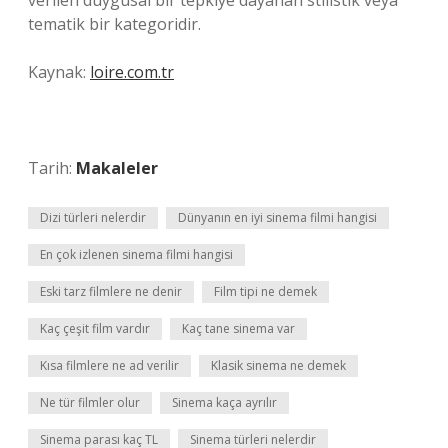
verilen duygusal bir tepkiye dayanan stilistik veya
tematik bir kategoridir.
Kaynak:
loire.com.tr
Tarih:
Makaleler
Dizi türleri nelerdir
Dünyanın en iyi sinema filmi hangisi
En çok izlenen sinema filmi hangisi
Eski tarz filmlere ne denir
Film tipi ne demek
Kaç çeşit film vardır
Kaç tane sinema var
Kısa filmlere ne ad verilir
Klasik sinema ne demek
Ne tür filmler olur
Sinema kaça ayrılır
Sinema parası kaç TL
Sinema türleri nelerdir