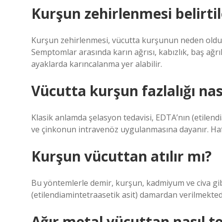
Kurşun zehirlenmesi belirtil
Kurşun zehirlenmesi, vücutta kurşunun neden olduğu
Semptomlar arasında karın ağrısı, kabızlık, baş ağrıl
ayaklarda karıncalanma yer alabilir.
Vücutta kurşun fazlalığı nas
Klasik anlamda şelasyon tedavisi, EDTA’nın (etilend
ve çinkonun intravenöz uygulanmasına dayanır. Haft
Kurşun vücuttan atılır mı?
Bu yöntemlerle demir, kurşun, kadmiyum ve civa gibi
(etilendiamintetraasetik asit) damardan verilmekted
Ağır metal vücuttan nasıl t