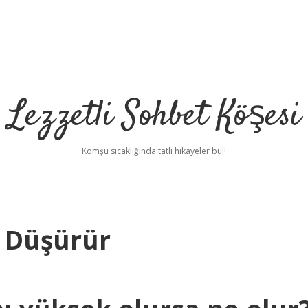
Lezzetli Sohbet Köşesi
Komşu sıcaklığında tatlı hikayeler bul!
 Düşürür
betci