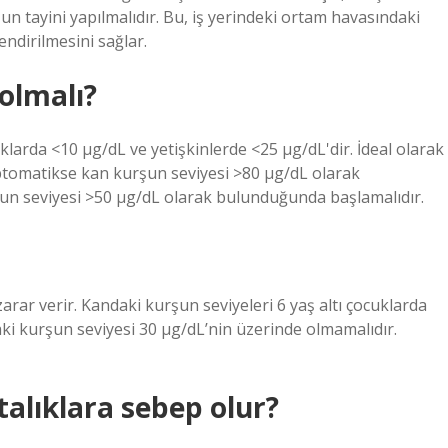
un tayini yapılmalıdır. Bu, iş yerindeki ortam havasındaki
ndirilmesini sağlar.
olmalı?
uklarda <10 μg/dL ve yetişkinlerde <25 μg/dL'dir. İdeal olarak
emptomatikse kan kurşun seviyesi >80 μg/dL olarak
 seviyesi >50 μg/dL olarak bulunduğunda başlamalıdır.
rar verir. Kandaki kurşun seviyeleri 6 yaş altı çocuklarda
ki kurşun seviyesi 30 μg/dL’nin üzerinde olmamalıdır.
alıklara sebep olur?