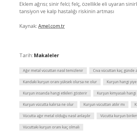
Eklem ağrısı; sinir felci; felç, özellikle eli uyaran si
tansiyon ve kalp hastalığı riskinin artması
Kaynak:
Amel.com.tr
Tarih:
Makaleler
Ağır metal vücuttan nasıl temizlenir
Cıva vücuttan kaç günde at
Kandaki kurşun oranı yüksek olursa ne olur
Kurşun hangi yiy
Kurşun insanda hangi etkileri gösterir
Kurşun kimyasalı hangi 
Kurşun vücutta kalırsa ne olur
Kurşun vücuttan atılır mı
K
Vücutta ağır metal olduğu nasıl anlaşılır
Vücutta kurşun birik
Vücuttaki kurşun oranı kaç olmalı