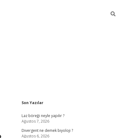
Sidebar
Son Yazılar
vdcasino güncel giriş
ilbet casino
ilbet yeni giriş
Betexper giri
Laz böreği neyle yapılır ?
Ağustos 7, 2026
Divergent ne demek biyoloji ?
Ağustos 6, 2026