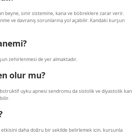
şun beyne, sinir sistemine, kana ve böbreklere zarar verir.
enme ve davranış sorunlarına yol açabilir. Kandaki kurşun
 anemi?
şun zehirlenmesi de yer almaktadır.
en olur mu?
strüktif uyku apnesi sendromu da sistolik ve diyastolik kan
ilir.
?
 etkisini daha doğru bir şekilde belirlemek için, kurşunla