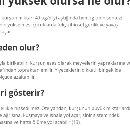
ı yüksek olursa ne olur
 kurşun miktarı 40 µg/dl’yi aştığında hemoglobin sentezi
nin yükselmesi çocuklarda felç, zihinsel gerilik ve yavaş
 açar.
eden olur?
uyla birikebilir. Kurşun esas olarak meyvelerin yapraklarına v
rafından topraktan emilir. Yiyeceklerin dikkatli bir şekilde
çüde azaltabilir.
ri gösterir?
llikle hissedilmez. Öte yandan, kurşunun büyük miktarlard
e ağrısına, kusmaya ve ishale yol açar; sinir sistemindeki
ına ve hatta ölüme yol açabilir (13).