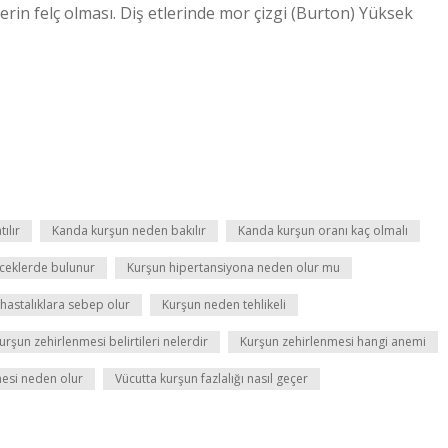
nirlerin felç olması. Diş etlerinde mor çizgi (Burton) Yüksek
ılır
Kanda kurşun neden bakılır
Kanda kurşun oranı kaç olmalı
eceklerde bulunur
Kurşun hipertansiyona neden olur mu
hastalıklara sebep olur
Kurşun neden tehlikeli
urşun zehirlenmesi belirtileri nelerdir
Kurşun zehirlenmesi hangi anemi
mesi neden olur
Vücutta kurşun fazlalığı nasıl geçer