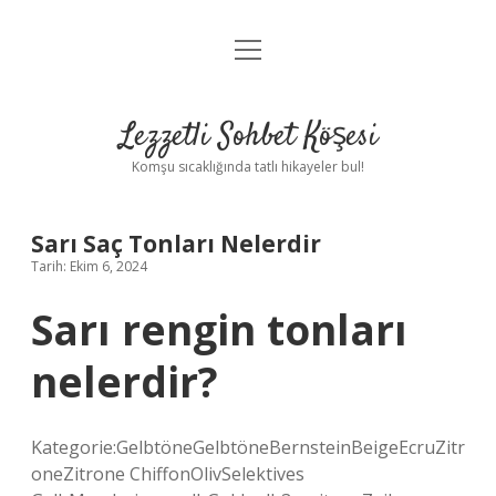
menüyü
Anasayfa
aç
Gizlilik Politikası
Lezzetli Sohbet Köşesi
Yasal Uyarı
Komşu sıcaklığında tatlı hikayeler bul!
Hakkımızda
Sarı Saç Tonları Nelerdir
Tarih: Ekim 6, 2024
Sarı rengin tonları
nelerdir?
Kategorie:GelbtöneGelbtöneBernsteinBeigeEcruZitr
oneZitrone ChiffonOlivSelektives