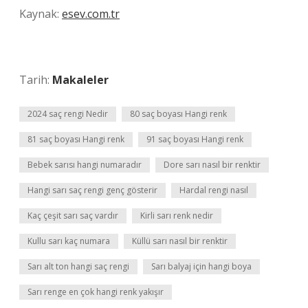
Kaynak:
esev.com.tr
Tarih:
Makaleler
2024 saç rengi Nedir
80 saç boyası Hangi renk
81 saç boyası Hangi renk
91 saç boyası Hangi renk
Bebek sarısı hangi numaradır
Dore sarı nasıl bir renktir
Hangi sarı saç rengi genç gösterir
Hardal rengi nasıl
Kaç çeşit sarı saç vardır
Kirli sarı renk nedir
Kullu sarı kaç numara
Küllü sarı nasıl bir renktir
Sarı alt ton hangi saç rengi
Sarı balyaj için hangi boya
Sarı renge en çok hangi renk yakışır