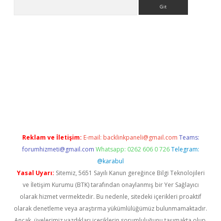
Arama
 giriş adresi
betexper.xyz
m elexbet
Reklam ve İletişim:
E-mail:
backlinkpaneli@gmail.com
Teams:
forumhizmeti@gmail.com
Whatsapp: 0262 606 0 726
Telegram:
@karabul
Yasal Uyarı:
Sitemiz, 5651 Sayılı Kanun gereğince Bilgi Teknolojileri
ve İletişim Kurumu (BTK) tarafından onaylanmış bir Yer Sağlayıcı
olarak hizmet vermektedir. Bu nedenle, sitedeki içerikleri proaktif
olarak denetleme veya araştırma yükümlülüğümüz bulunmamaktadır.
Ancak, üyelerimiz yazdıkları içeriklerin sorumluluğunu taşımakta olup,